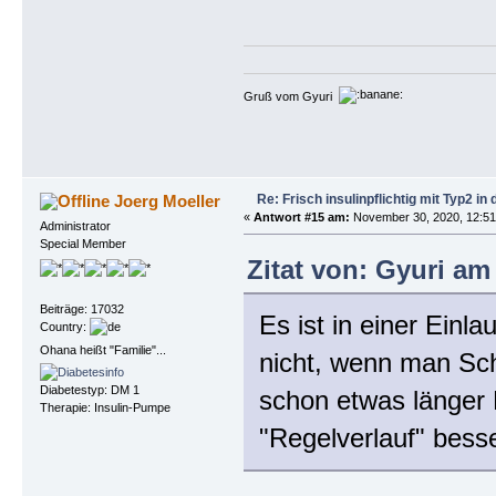
Gruß vom Gyuri
Re: Frisch insulinpflichtig mit Typ2 i
Joerg Moeller
«
Antwort #15 am:
November 30, 2020, 12:51
Administrator
Special Member
Zitat von: Gyuri am
Beiträge: 17032
Es ist in einer Einl
Country:
Ohana heißt "Familie"...
nicht, wenn man Sc
Diabetestyp: DM 1
schon etwas länger 
Therapie: Insulin-Pumpe
"Regelverlauf" bess