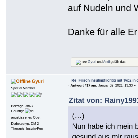
auf Nudeln und 
Danke für alle Er
Gyuri
und
Andi
gefällt das
Re: Frisch insulinpflichtig mit Typ2 i
Gyuri
«
Antwort #17 am:
Januar 02, 2021, 13:33 »
Special Member
Zitat von: Rainy199
Beiträge: 3863
Country:
(…)
angebissenes Obst
Diabetestyp: DM 2
Nun habe ich mein b
Therapie: Insulin-Pen
gesund aus mir rau