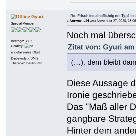
Re: Frisch insulinpflichtig mit Typ2 i
Gyuri
«
Antwort #14 am:
November 27, 2020, 15:06
Special Member
Noch mal übersc
Beiträge: 3863
Zitat von: Gyuri am
Country:
angebissenes Obst
Diabetestyp: DM 2
(…), dem bleibt dan
Therapie: Insulin-Pen
Diese Aussage dü
Ironie geschrieb
Das "Maß aller Di
gangbare Strateg
Hinter dem ander