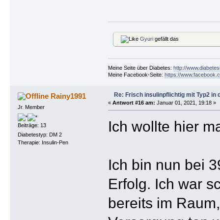
Gyuri
gefällt das
Meine Seite über Diabetes:
http://www.diabetes
Meine Facebook-Seite:
https://www.facebook.c
Re: Frisch insulinpflichtig mit Typ2 i
Rainy1991
«
Antwort #16 am:
Januar 01, 2021, 19:18 »
Jr. Member
Ich wollte hier m
Beiträge: 13
Diabetestyp: DM 2
Therapie: Insulin-Pen
Ich bin nun bei 
Erfolg. Ich war 
bereits im Raum,