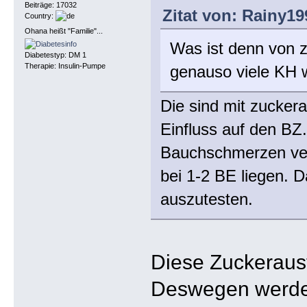
Beiträge: 17032
Zitat von: Rainy1
Country:
Ohana heißt "Familie"...
Was ist denn von 
Diabetestyp: DM 1
Therapie: Insulin-Pumpe
genauso viele KH 
Die sind mit zuckera
Einfluss auf den BZ
Bauchschmerzen veru
bei 1-2 BE liegen. D
auszutesten.
Diese Zuckeraust
Deswegen werden 