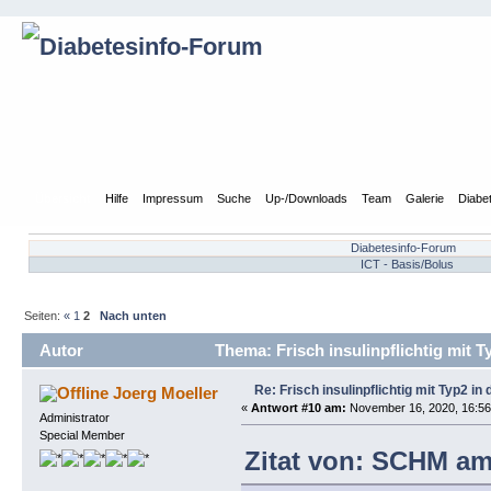
Übersicht
Hilfe
Impressum
Suche
Up-/Downloads
Team
Galerie
Diabe
Diabetesinfo-Forum
ICT - Basis/Bolus
Seiten:
«
1
2
Nach unten
Autor
Thema: Frisch insulinpflichtig mit 
Re: Frisch insulinpflichtig mit Typ2 i
Joerg Moeller
«
Antwort #10 am:
November 16, 2020, 16:56
Administrator
Special Member
Zitat von: SCHM am