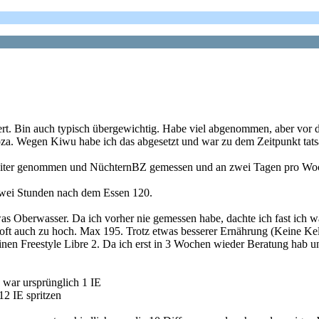
ert. Bin auch typisch übergewichtig. Habe viel abgenommen, aber vor 
a. Wegen Kiwu habe ich das abgesetzt und war zu dem Zeitpunkt tatsä
iter genommen und NüchternBZ gemessen und an zwei Tagen pro Woche
zwei Stunden nach dem Essen 120.
s Oberwasser. Da ich vorher nie gemessen habe, dachte ich fast ich wär
t auch zu hoch. Max 195. Trotz etwas besserer Ernährung (Keine Kell
inen Freestyle Libre 2. Da ich erst in 3 Wochen wieder Beratung hab u
 war ursprünglich 1 IE
12 IE spritzen