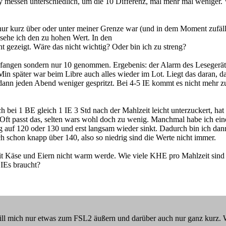
dy messen unterschiedlich, um die 10 Differenz, mal mehr mal weniger
h nur kurz über oder unter meiner Grenze war (und in dem Moment zufäl
 sehe ich den zu hohen Wert. In den
t gezeigt. Wäre das nicht wichtig? Oder bin ich zu streng?
zufangen sondern nur 10 genommen. Ergebenis: der Alarm des Lesegerät
n später war beim Libre auch alles wieder im Lot. Liegt das daran, das
dann jeden Abend weniger gespritzt. Bei 4-5 IE kommt es nicht mehr z
h bei 1 BE gleich 1 IE 3 Std nach der Mahlzeit leicht unterzuckert, ha
. Oft passt das, selten wars wohl doch zu wenig. Manchmal habe ich ein
tieg auf 120 oder 130 und erst langsam wieder sinkt. Dadurch bin ich d
ch schon knapp über 140, also so niedrig sind die Werte nicht immer.
 mit Käse und Eiern nicht warm werde. Wie viele KHE pro Mahlzeit sin
 IEs braucht?
ll mich nur etwas zum FSL2 äußern und darüber auch nur ganz kurz. Wa