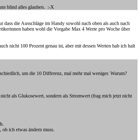
nn blind alles glauben. :-X
ur dass die Ausschläge im Handy sowohl nach oben als auch nach
iabetikerinnen haben wohl die Vorgabe Max 4 Werte pro Woche über
 auch nicht 100 Prozent genau ist, aber mit dessen Werten hab ich halt
rschiedlich, um die 10 Differenz, mal mehr mal weniger. Warum?
 nicht als Glukosewert, sondern als Stromwert (frag mich jetzt nicht
h.
, ob ich etwas ändern muss.