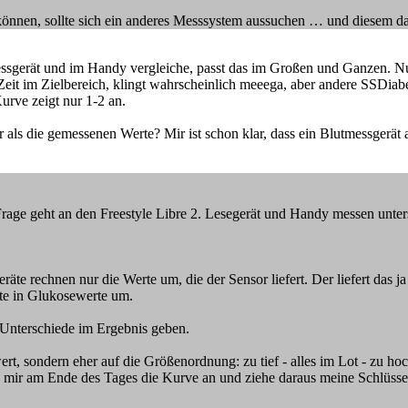
können, sollte sich ein anderes Messsystem aussuchen … und diesem da
essgerät und im Handy vergleiche, passt das im Großen und Ganzen. N
er Zeit im Zielbereich, klingt wahrscheinlich meeega, aber andere SSD
urve zeigt nur 1-2 an.
er als die gemessenen Werte? Mir ist schon klar, dass ein Blutmessgerät
 Frage geht an den Freestyle Libre 2. Lesegerät und Handy messen unte
te rechnen nur die Werte um, die der Sensor liefert. Der liefert das ja
te in Glukosewerte um.
 Unterschiede im Ergebnis geben.
rt, sondern eher auf die Größenordnung: zu tief - alles im Lot - zu hoc
 mir am Ende des Tages die Kurve an und ziehe daraus meine Schlüsse