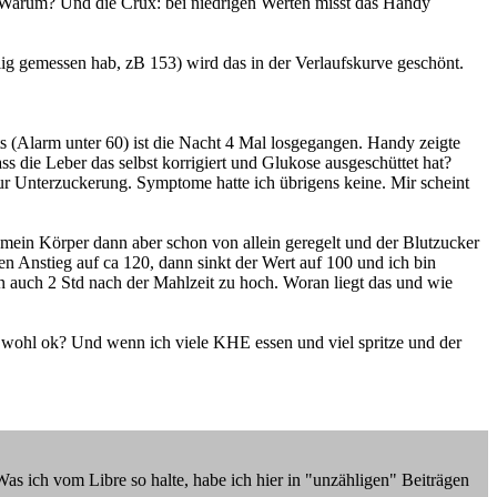
. Warum? Und die Crux: bei niedrigen Werten misst das Handy
lig gemessen hab, zB 153) wird das in der Verlaufskurve geschönt.
s (Alarm unter 60) ist die Nacht 4 Mal losgegangen. Handy zeigte
s die Leber das selbst korrigiert und Glukose ausgeschüttet hat?
ur Unterzuckerung. Symptome hatte ich übrigens keine. Mir scheint
t mein Körper dann aber schon von allein geregelt und der Blutzucker
en Anstieg auf ca 120, dann sinkt der Wert auf 100 und ich bin
ann auch 2 Std nach der Mahlzeit zu hoch. Woran liegt das und wie
d wohl ok? Und wenn ich viele KHE essen und viel spritze und der
s ich vom Libre so halte, habe ich hier in "unzähligen" Beiträgen