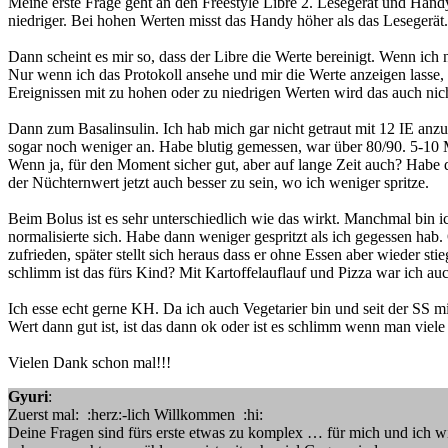
Meine erste Frage geht an den Freestyle Libre 2. Lesegerät und Han
niedriger. Bei hohen Werten misst das Handy höher als das Lesegerät.
Dann scheint es mir so, dass der Libre die Werte bereinigt. Wenn ic
Nur wenn ich das Protokoll ansehe und mir die Werte anzeigen lasse,
Ereignissen mit zu hohen oder zu niedrigen Werten wird das auch nich
Dann zum Basalinsulin. Ich hab mich gar nicht getraut mit 12 IE an
sogar noch weniger an. Habe blutig gemessen, war über 80/90. 5-10 Mi
Wenn ja, für den Moment sicher gut, aber auf lange Zeit auch? Habe 
der Nüchternwert jetzt auch besser zu sein, wo ich weniger spritze.
Beim Bolus ist es sehr unterschiedlich wie das wirkt. Manchmal bin ic
normalisierte sich. Habe dann weniger gespritzt als ich gegessen hab
zufrieden, später stellt sich heraus dass er ohne Essen aber wieder s
schlimm ist das fürs Kind? Mit Kartoffelauflauf und Pizza war ich au
Ich esse echt gerne KH. Da ich auch Vegetarier bin und seit der SS
Wert dann gut ist, ist das dann ok oder ist es schlimm wenn man viele
Vielen Dank schon mal!!!
Gyuri
:
Zuerst mal: :herz:-lich Willkommen :hi:
Deine Fragen sind fürs erste etwas zu komplex … für mich und ich wi