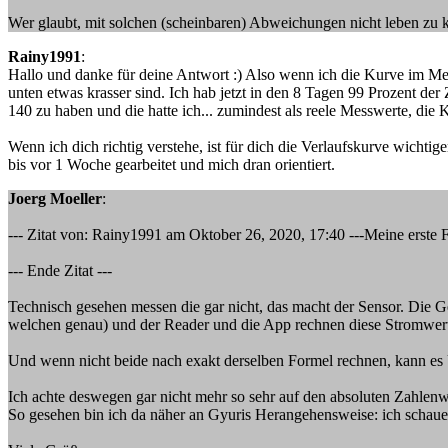
Wer glaubt, mit solchen (scheinbaren) Abweichungen nicht leben zu 
Rainy1991
:
Hallo und danke für deine Antwort :) Also wenn ich die Kurve im M
unten etwas krasser sind. Ich hab jetzt in den 8 Tagen 99 Prozent d
140 zu haben und die hatte ich... zumindest als reele Messwerte, die K
Wenn ich dich richtig verstehe, ist für dich die Verlaufskurve wichtig
bis vor 1 Woche gearbeitet und mich dran orientiert.
Joerg Moeller
:
--- Zitat von: Rainy1991 am Oktober 26, 2020, 17:40 ---Meine erste
--- Ende Zitat ---
Technisch gesehen messen die gar nicht, das macht der Sensor. Die Gerä
welchen genau) und der Reader und die App rechnen diese Stromwer
Und wenn nicht beide nach exakt derselben Formel rechnen, kann es
Ich achte deswegen gar nicht mehr so sehr auf den absoluten Zahlenwe
So gesehen bin ich da näher an Gyuris Herangehensweise: ich schaue