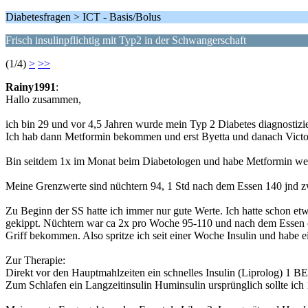
Diabetesfragen > ICT - Basis/Bolus
Frisch insulinpflichtig mit Typ2 in der Schwangerschaft
(1/4)
>
>>
Rainy1991
:
Hallo zusammen,
ich bin 29 und vor 4,5 Jahren wurde mein Typ 2 Diabetes diagnostizi
Ich hab dann Metformin bekommen und erst Byetta und danach Victoz
Bin seitdem 1x im Monat beim Diabetologen und habe Metformin we
Meine Grenzwerte sind nüchtern 94, 1 Std nach dem Essen 140 jnd 
Zu Beginn der SS hatte ich immer nur gute Werte. Ich hatte schon etwa
gekippt. Nüchtern war ca 2x pro Woche 95-110 und nach dem Essen of
Griff bekommen. Also spritze ich seit einer Woche Insulin und habe e
Zur Therapie:
Direkt vor den Hauptmahlzeiten ein schnelles Insulin (Liprolog) 1 BE
Zum Schlafen ein Langzeitinsulin Huminsulin ursprünglich sollte ich 