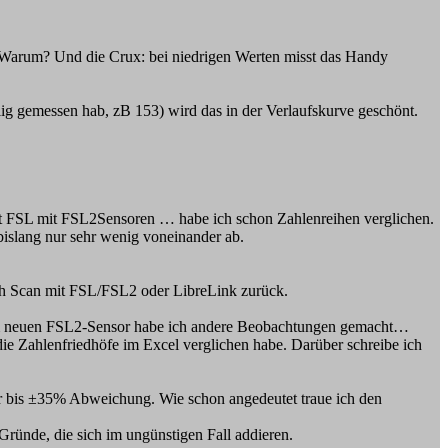
. Warum? Und die Crux: bei niedrigen Werten misst das Handy
lig gemessen hab, zB 153) wird das in der Verlaufskurve geschönt.
mit FSL mit FSL2Sensoren … habe ich schon Zahlenreihen verglichen.
slang nur sehr wenig voneinander ab.
uch Scan mit FSL/FSL2 oder LibreLink zurück.
inem neuen FSL2-Sensor habe ich andere Beobachtungen gemacht…
 die Zahlenfriedhöfe im Excel verglichen habe. Darüber schreibe ich
ir bis ±35% Abweichung. Wie schon angedeutet traue ich den
ründe, die sich im ungünstigen Fall addieren.