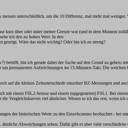
dy messen unterschiedlich, um die 10 Differenz, mal mehr mal weniger
h nur kurz über oder unter meiner Grenze war (und in dem Moment zufäl
 sehe ich den zu hohen Wert. In den
t gezeigt. Wäre das nicht wichtig? Oder bin ich zu streng?
) betrifft, bin ich gerade dabei der Sache auf den Grund zu gehen; 
hr um permanenten Aufzeichnungen im 15-Minuten-Takt. Die weichen bi
l auch auf die kleinen Zeitunterschiede einzelner BZ-Messungen und a
rgleich mit einem FSL2-Sensor und einem (upgegrateten) FSL1. Bei e
 die Vergleichskurven viel ähnlicher. Wissen tu ich das erst, wenn ich
ungen der historischen Werte zu den Einzelscannes beobachtet - bei m
ähnliche Abweichungen sehen. Dafür gibt es aber viele verschiedene G