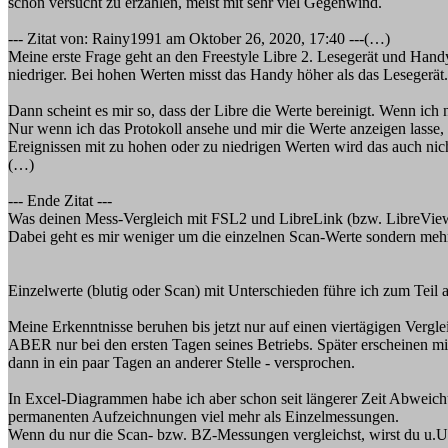
schon versucht zu erzählen, meist mit sehr viel Gegenwind.
--- Zitat von: Rainy1991 am Oktober 26, 2020, 17:40 ---(…)
Meine erste Frage geht an den Freestyle Libre 2. Lesegerät und Han
niedriger. Bei hohen Werten misst das Handy höher als das Lesegerät.
Dann scheint es mir so, dass der Libre die Werte bereinigt. Wenn ic
Nur wenn ich das Protokoll ansehe und mir die Werte anzeigen lasse,
Ereignissen mit zu hohen oder zu niedrigen Werten wird das auch nich
(…)
--- Ende Zitat ---
Was deinen Mess-Vergleich mit FSL2 und LibreLink (bzw. LibreView?
Dabei geht es mir weniger um die einzelnen Scan-Werte sondern me
Einzelwerte (blutig oder Scan) mit Unterschieden führe ich zum Tei
Meine Erkenntnisse beruhen bis jetzt nur auf einen viertägigen Ve
ABER nur bei den ersten Tagen seines Betriebs. Später erscheinen mir
dann in ein paar Tagen an anderer Stelle - versprochen.
In Excel-Diagrammen habe ich aber schon seit längerer Zeit Abweich
permanenten Aufzeichnungen viel mehr als Einzelmessungen.
Wenn du nur die Scan- bzw. BZ-Messungen vergleichst, wirst du u.U. 