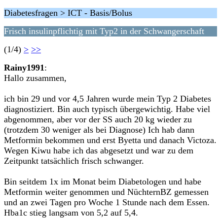
Diabetesfragen > ICT - Basis/Bolus
Frisch insulinpflichtig mit Typ2 in der Schwangerschaft
(1/4)
>
>>
Rainy1991
:
Hallo zusammen,
ich bin 29 und vor 4,5 Jahren wurde mein Typ 2 Diabetes
diagnostiziert. Bin auch typisch übergewichtig. Habe viel
abgenommen, aber vor der SS auch 20 kg wieder zu
(trotzdem 30 weniger als bei Diagnose) Ich hab dann
Metformin bekommen und erst Byetta und danach Victoza.
Wegen Kiwu habe ich das abgesetzt und war zu dem
Zeitpunkt tatsächlich frisch schwanger.
Bin seitdem 1x im Monat beim Diabetologen und habe
Metformin weiter genommen und NüchternBZ gemessen
und an zwei Tagen pro Woche 1 Stunde nach dem Essen.
Hba1c stieg langsam von 5,2 auf 5,4.