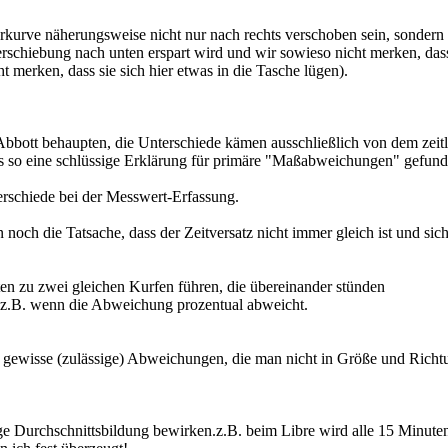
kurve näherungsweise nicht nur nach rechts verschoben sein, sondern 
Verschiebung nach unten erspart wird und wir sowieso nicht merken, das
t merken, dass sie sich hier etwas in die Tasche lügen).
bbott behaupten, die Unterschiede kämen ausschließlich von dem zeitl
dass so eine schlüssige Erklärung für primäre "Maßabweichungen" gefun
erschiede bei der Messwert-Erfassung.
ch die Tatsache, dass der Zeitversatz nicht immer gleich ist und sich
 zu zwei gleichen Kurfen führen, die übereinander stünden
… z.B. wenn die Abweichung prozentual abweicht.
ewisse (zulässige) Abweichungen, die man nicht in Größe und Richtung
ige Durchschnittsbildung bewirken.z.B. beim Libre wird alle 15 Minuten