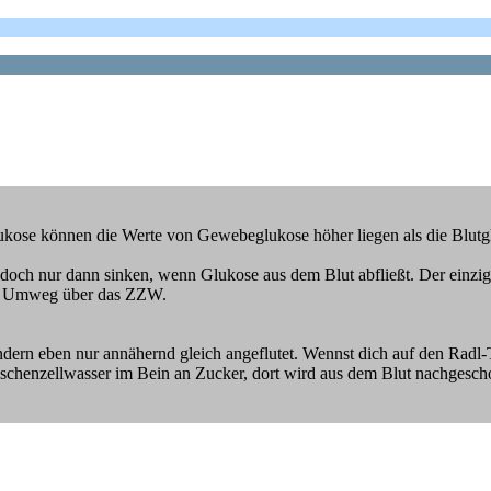
 Glukose können die Werte von Gewebeglukose höher liegen als die Blut
 doch nur dann sinken, wenn Glukose aus dem Blut abfließt. Der einzi
 dem Umweg über das ZZW.
ndern eben nur annähernd gleich angeflutet. Wennst dich auf den Radl-T
henzellwasser im Bein an Zucker, dort wird aus dem Blut nachgeschob