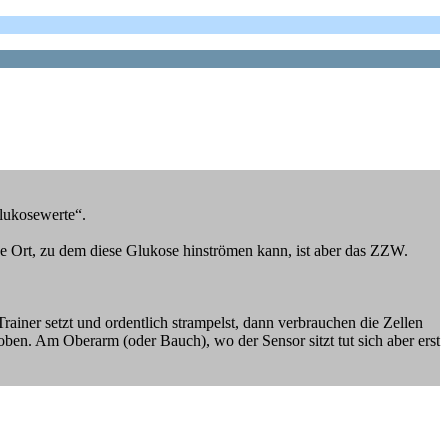
glukosewerte“.
ge Ort, zu dem diese Glukose hinströmen kann, ist aber das ZZW.
rainer setzt und ordentlich strampelst, dann verbrauchen die Zellen
en. Am Oberarm (oder Bauch), wo der Sensor sitzt tut sich aber erst