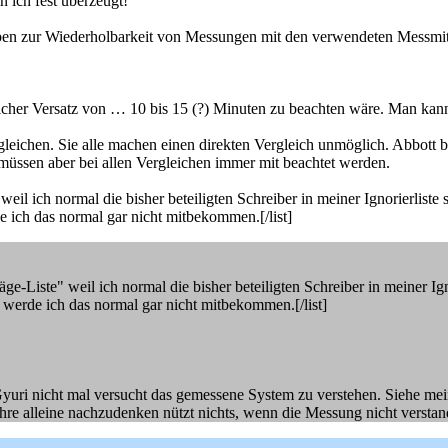
n ich fest überzeugt!
en zur Wiederholbarkeit von Messungen mit den verwendeten Messmit
licher Versatz von … 10 bis 15 (?) Minuten zu beachten wäre. Man kan
ichen. Sie alle machen einen direkten Vergleich unmöglich. Abbott beh
üssen aber bei allen Vergleichen immer mit beachtet werden.
weil ich normal die bisher beteiligten Schreiber in meiner Ignorierliste
e ich das normal gar nicht mitbekommen.[/list]
räge-Liste" weil ich normal die bisher beteiligten Schreiber in meiner Ig
 werde ich das normal gar nicht mitbekommen.[/list]
uri nicht mal versucht das gemessene System zu verstehen. Siehe mein
re alleine nachzudenken nützt nichts, wenn die Messung nicht verstand