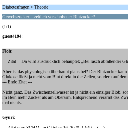
Diabetesfragen > Theorie
Gewebszucker = zeitlich verschobener Blutzucker?
(1/1)
guest4194
:
---
Floh
:
--- Zitat ---Da wird ausdrücklich behauptet: „Bei rasch abfallender
Aber ist das physiologisch überhaupt plausibel? Der Blutzucker kann
Glukose fließt ja nicht vom Blut direkt in die Zellen, sondern auf
--- Ende Zitat ---
Nicht ganz. Das Zwischenzellwasser ist ja nicht ein einziger Blob, so
im Bein mehr Zucker als am Oberarm. Entsprechend verarmt das Zwisc
mal nichts.
Gyuri
:
--- Zitat von: SCHM am Oktober 16, 2020, 12:49 ---(…)