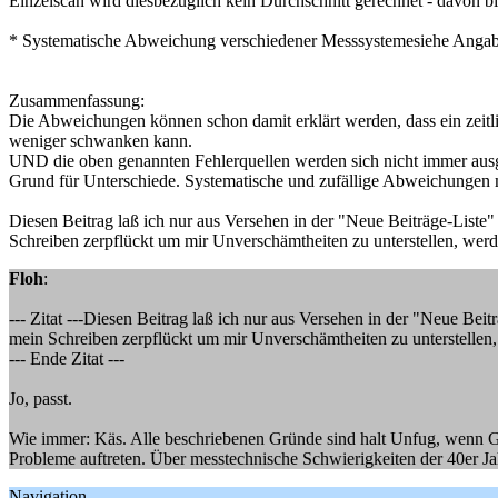
Einzelscan wird diesbezüglich kein Durchschnitt gerechnet - davon bi
* Systematische Abweichung verschiedener Messsystemesiehe Angab
Zusammenfassung:
Die Abweichungen können schon damit erklärt werden, dass ein zeit
weniger schwanken kann.
UND die oben genannten Fehlerquellen werden sich nicht immer ausgle
Grund für Unterschiede. Systematische und zufällige Abweichungen m
Diesen Beitrag laß ich nur aus Versehen in der "Neue Beiträge-Liste" 
Schreiben zerpflückt um mir Unverschämtheiten zu unterstellen, werd
Floh
:
--- Zitat ---Diesen Beitrag laß ich nur aus Versehen in der "Neue Beit
mein Schreiben zerpflückt um mir Unverschämtheiten zu unterstellen,
--- Ende Zitat ---
Jo, passt.
Wie immer: Käs. Alle beschriebenen Gründe sind halt Unfug, wenn Gy
Probleme auftreten. Über messtechnische Schwierigkeiten der 40er Jah
Navigation