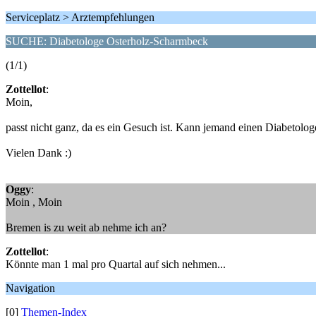
Serviceplatz > Arztempfehlungen
SUCHE: Diabetologe Osterholz-Scharmbeck
(1/1)
Zottellot
:
Moin,
passt nicht ganz, da es ein Gesuch ist. Kann jemand einen Diabeto
Vielen Dank :)
Oggy
:
Moin , Moin
Bremen is zu weit ab nehme ich an?
Zottellot
:
Könnte man 1 mal pro Quartal auf sich nehmen...
Navigation
[0]
Themen-Index