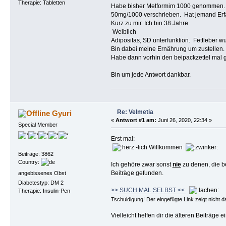
Therapie: Tabletten
Habe bisher Metformim 1000 genommen. M
50mg/1000 verschrieben. Hat jemand Erf
Kurz zu mir. Ich bin 38 Jahre
Weiblich
Adipositas, SD unterfunktion. Fettleber wu
Bin dabei meine Ernährung um zustellen. 
Habe dann vorhin den beipackzettel mal ge
Bin um jede Antwort dankbar.
Re: Velmetia
Gyuri
«
Antwort #1 am:
Juni 26, 2020, 22:34 »
Special Member
Erst mal:
-lich Willkommen
Beiträge: 3862
Country:
Ich gehöre zwar sonst
nie
zu denen, die be
Beiträge gefunden.
angebissenes Obst
Diabetestyp: DM 2
>> SUCH MAL SELBST <<
Therapie: Insulin-Pen
Tschuldigung! Der eingefügte Link zeigt nicht d
Vielleicht helfen dir die älteren Beiträge 