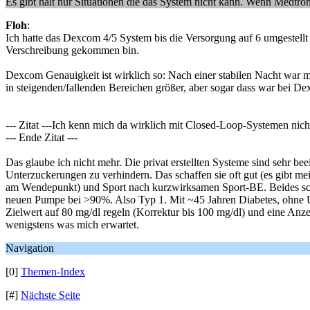
Es gibt halt nur Situationen die das System nicht kann. Wenn Medtron
Floh
:
Ich hatte das Dexcom 4/5 System bis die Versorgung auf 6 umgestellt
Verschreibung gekommen bin.
Dexcom Genauigkeit ist wirklich so: Nach einer stabilen Nacht war 
in steigenden/fallenden Bereichen größer, aber sogar dass war bei De
--- Zitat ---Ich kenn mich da wirklich mit Closed-Loop-Systemen nic
--- Ende Zitat ---
Das glaube ich nicht mehr. Die privat erstellten Systeme sind sehr bee
Unterzuckerungen zu verhindern. Das schaffen sie oft gut (es gibt 
am Wendepunkt) und Sport nach kurzwirksamen Sport-BE. Beides schie
neuen Pumpe bei >90%. Also Typ 1. Mit ~45 Jahren Diabetes, ohne 
Zielwert auf 80 mg/dl regeln (Korrektur bis 100 mg/dl) und eine An
wenigstens was mich erwartet.
Navigation
[0]
Themen-Index
[#]
Nächste Seite