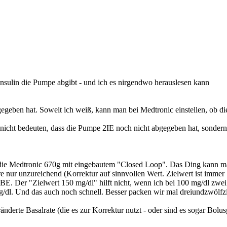
nsulin die Pumpe abgibt - und ich es nirgendwo herauslesen kann
gegeben hat. Soweit ich weiß, kann man bei Medtronic einstellen, ob d
 nicht bedeuten, dass die Pumpe 2IE noch nicht abgegeben hat, sondern
a?) die Medtronic 670g mit eingebautem "Closed Loop". Das Ding kann
e nur unzureichend (Korrektur auf sinnvollen Wert. Zielwert ist immer
t-BE. Der "Zielwert 150 mg/dl" hilft nicht, wenn ich bei 100 mg/dl z
dl. Und das auch noch schnell. Besser packen wir mal dreiundzwölfzig
nderte Basalrate (die es zur Korrektur nutzt - oder sind es sogar Bolus