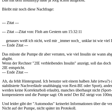
Das mit dem Insulintyp hatte ja Jörg schon aufgelöst.
Bleibt mir noch diese Nachfrage:
--- Zitat ---
--- Zitat ---Zitat von: Floh am Gestern um 15:32:11
genaues weiß ich nicht, weil mir _immer noch_ unklar ist wie viel I
--- Ende Zitat ---
Das müsste die Pumpe dir aber verraten, wie viel Insulin sie wann ab
abgibt.
Wenn der Rechner "2IE verbleibendes Insulin" anzeigt, soll das doch
2IE entspricht.
--- Ende Zitat ---
Ah, da fehlt Hintergrund. Ich benutze seit einem halben Jahr (etw
stabilisierte Nachverläufe unabhängig von Rest-BE oder Sport), ander
werden keine Korrekturboli erlaubt), manches überhaupt nicht (Spor
kompensieren und die Pumpe sagt: Oh nein! Der BZ steigt von 100mg/
Und leider gibt der "Automodus" keinerlei Informationen über die verä
Nicht auf der Pumpe, nicht später im Protokoll.