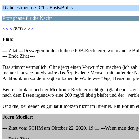
Diabetesfragen > ICT - Basis/Bolus
Protaphane für die Nacht
<<
<
(8/9)
>
>>
Floh
:
--- Zitat ---Deswegen finde ich diese IOB-Rechnerei, wie manche Bolu
--- Ende Zitat ---
Das stimmt vermutlich. Ohne jetzt einen Vorwurf zu machen (ich sah d
meiner Hausarztpraxis wäre das Äquivalent: Mensch mit laufender Na
Antibiotikum sondern sagt aufbauende Worte wie "Jaja, Heuschnupfen 
Bei mir funktioniert der Medtronic Rechner recht gut (glaube ich - g
nach dem Essen irgendwo eine 200 mg/dl übrig bleibt und der "verble
Und die, bei denen es gut läuft motzen nicht im Internet. Ein Forum 
Joerg Moeller
:
--- Zitat von: SCHM am Oktober 22, 2020, 19:11 ---Wenn man den ge