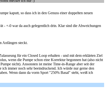
Sonst mecker ich nur :)
Pumpe kaputt, so dass ich in den Genuss einer doppelten neuen
t - +-0 war da auch gelegentlich drin. Klar sind die Abweichungen
en Anfängen steckt.
e Zulasseung für ein Closed Loop erhalten - und mit dem erklärten Ziel
olus, wenn die Pumpe schon eine Korrektur begonnen hat (also nicht
Pumpe nicht). Ansonsten ist meine Time-in-Range aber seit der
 ich immer noch sehr beeindruckend. Ich würde nur gerne den
 haben. Wenn dann da vorm Sport "250% Basal" steht, weiß ich