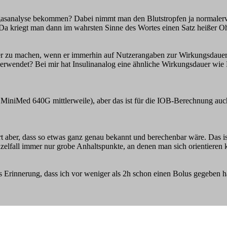
asanalyse bekommen? Dabei nimmt man den Blutstropfen ja normalerw
 Da kriegt man dann im wahrsten Sinne des Wortes einen Satz heißer O
ser zu machen, wenn er immerhin auf Nutzerangaben zur Wirkungsdauer 
rwendet? Bei mir hat Insulinanalog eine ähnliche Wirkungsdauer wie N
e MiniMed 640G mittlerweile), aber das ist für die IOB-Berechnung auch
ert aber, dass so etwas ganz genau bekannt und berechenbar wäre. Das is
nzelfall immer nur grobe Anhaltspunkte, an denen man sich orientieren 
s Erinnerung, dass ich vor weniger als 2h schon einen Bolus gegeben h