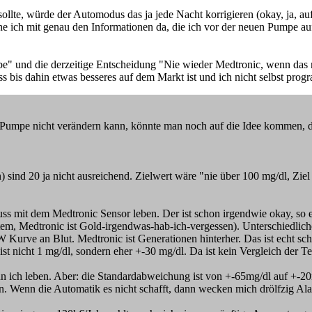
sollte, würde der Automodus das ja jede Nacht korrigieren (okay, ja, 
e ich mit genau den Informationen da, die ich vor der neuen Pumpe aufg
abe" und die derzeitige Entscheidung "Nie wieder Medtronic, wenn das 
ss bis dahin etwas besseres auf dem Markt ist und ich nicht selbst prog
 Pumpe nicht verändern kann, könnte man noch auf die Idee kommen, d
) sind 20 ja nicht ausreichend. Zielwert wäre "nie über 100 mg/dl, Ziel 
ss mit dem Medtronic Sensor leben. Der ist schon irgendwie okay, so
em, Medtronic ist Gold-irgendwas-hab-ich-vergessen). Unterschiedliche
ve an Blut. Medtronic ist Generationen hinterher. Das ist echt schli
 nicht 1 mg/dl, sondern eher +-30 mg/dl. Da ist kein Vergleich der T
ann ich leben. Aber: die Standardabweichung ist von +-65mg/dl auf +-
en. Wenn die Automatik es nicht schafft, dann wecken mich drölfzig A