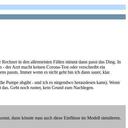
 Rechner in den allermeisten Fällen stimmt dann passt das Ding. In
- der Arzt macht keinen Corona-Test oder verschreibt ein
s passts. Immer wenn es nicht geht bin ich dann sauer, klar.
in die Pumpe abgibt - und ich es nirgendwo herauslesen kann). Wenn
st das. Geht noch runter, kein Grund zum Nachlegen.
nnt, dann könnte man auch diese Einflüsse im Modell simulieren.