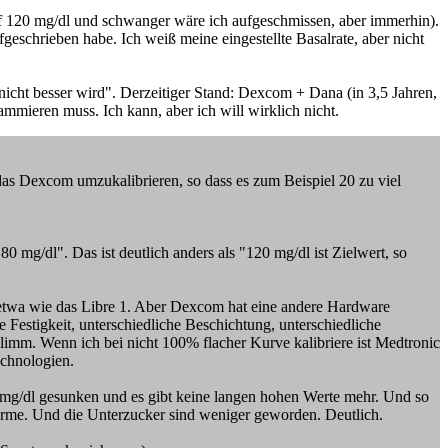
auf 120 mg/dl und schwanger wäre ich aufgeschmissen, aber immerhin).
eschrieben habe. Ich weiß meine eingestellte Basalrate, aber nicht
nicht besser wird". Derzeitiger Stand: Dexcom + Dana (in 3,5 Jahren,
rammieren muss. Ich kann, aber ich will wirklich nicht.
as Dexcom umzukalibrieren, so dass es zum Beispiel 20 zu viel
80 mg/dl". Das ist deutlich anders als "120 mg/dl ist Zielwert, so
 etwa wie das Libre 1. Aber Dexcom hat eine andere Hardware
 Festigkeit, unterschiedliche Beschichtung, unterschiedliche
mm. Wenn ich bei nicht 100% flacher Kurve kalibriere ist Medtronic
echnologien.
20mg/dl gesunken und es gibt keine langen hohen Werte mehr. Und so
larme. Und die Unterzucker sind weniger geworden. Deutlich.