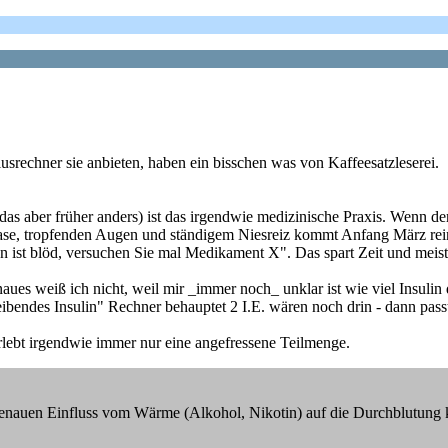
srechner sie anbieten, haben ein bisschen was von Kaffeesatzleserei.
as aber früher anders) ist das irgendwie medizinische Praxis. Wenn der
se, tropfenden Augen und ständigem Niesreiz kommt Anfang März rein 
ist blöd, versuchen Sie mal Medikament X". Das spart Zeit und meisten
enaues weiß ich nicht, weil mir _immer noch_ unklar ist wie viel Insul
ibendes Insulin" Rechner behauptet 2 I.E. wären noch drin - dann pas
erlebt irgendwie immer nur eine angefressene Teilmenge.
nauen Einfluss vom Wärme (Alkohol, Nikotin) auf die Durchblutung ke