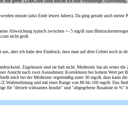
ic mir gerne 120k€/Jahr zahlt mache ich eine vernünftige Auswertung. 
 werden musste (also Ende letzen Jahres). Da ging gerade auch meine 
meine Abweichung typisch zwischen +- 5 mg/dl zum Blutzuckermessgerä
xcom nicht groß.
ht aus, aber ich habe den Eindruck, dass man auf dem Gebiet noch in d
indruckend. Zugelassen sind sie halt nicht. Medtronic hat als erstes di
meiner Ansicht nach zwei Ausnahmen: Korrekturen bei hohem Wert per B
ßt mich bei der Medtronic regelmäßig unter 30 mg/dl, dass kann die 
UZ-Wahrnehmung und mit einer Range von 80 bis 160 mg/dl. Das finde
zeige für "derzeit wirksames Insulin" und "abgegebene Basalrate in %"