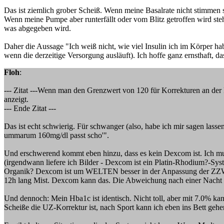
Das ist ziemlich grober Scheiß. Wenn meine Basalrate nicht stimmen 
Wenn meine Pumpe aber runterfällt oder vom Blitz getroffen wird steh
was abgegeben wird.
Daher die Aussage "Ich weiß nicht, wie viel Insulin ich im Körper h
wenn die derzeitige Versorgung ausläuft). Ich hoffe ganz ernsthaft, da
Floh
:
--- Zitat ---Wenn man den Grenzwert von 120 für Korrekturen an der
anzeigt.
--- Ende Zitat ---
Das ist echt schwierig. Für schwanger (also, habe ich mir sagen lassen
ummarum 160mg/dl passt scho'".
Und erschwerend kommt eben hinzu, dass es kein Dexcom ist. Ich mu
(irgendwann liefere ich Bilder - Dexcom ist ein Platin-Rhodium?-Syst
Organik? Dexcom ist um WELTEN besser in der Anpassung der ZZW Kur
12h lang Mist. Dexcom kann das. Die Abweichung nach einer Nacht ist
Und dennoch: Mein Hba1c ist identisch. Nicht toll, aber mit 7.0% k
Scheiße die UZ-Korrektur ist, nach Sport kann ich eben ins Bett geh