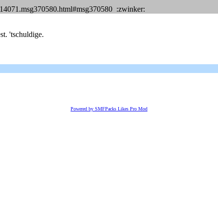
pic,14071.msg370580.html#msg370580 :zwinker:
t. 'tschuldige.
Powered by SMFPacks Likes Pro Mod