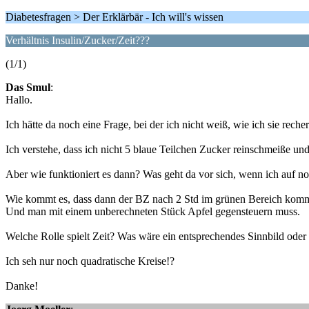
Diabetesfragen > Der Erklärbär - Ich will's wissen
Verhältnis Insulin/Zucker/Zeit???
(1/1)
Das Smul
:
Hallo.
Ich hätte da noch eine Frage, bei der ich nicht weiß, wie ich sie reche
Ich verstehe, dass ich nicht 5 blaue Teilchen Zucker reinschmeiße und
Aber wie funktioniert es dann? Was geht da vor sich, wenn ich auf n
Wie kommt es, dass dann der BZ nach 2 Std im grünen Bereich kommt, 
Und man mit einem unberechneten Stück Apfel gegensteuern muss.
Welche Rolle spielt Zeit? Was wäre ein entsprechendes Sinnbild oder
Ich seh nur noch quadratische Kreise!?
Danke!