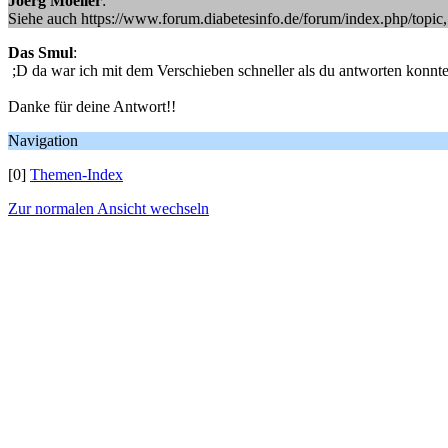
Joerg Moeller
:
Siehe auch https://www.forum.diabetesinfo.de/forum/index.php/to
Das Smul
:
;D da war ich mit dem Verschieben schneller als du antworten konntes
Danke für deine Antwort!!
Navigation
[0]
Themen-Index
Zur normalen Ansicht wechseln