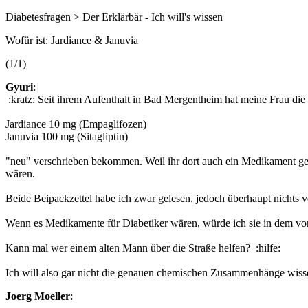
Diabetesfragen > Der Erklärbär - Ich will's wissen
Wofür ist: Jardiance & Januvia
(1/1)
Gyuri
:
:kratz: Seit ihrem Aufenthalt in Bad Mergentheim hat meine Frau di
Jardiance 10 mg (Empaglifozen)
Januvia 100 mg (Sitagliptin)
"neu" verschrieben bekommen. Weil ihr dort auch ein Medikament ge
wären.
Beide Beipackzettel habe ich zwar gelesen, jedoch überhaupt nichts v
Wenn es Medikamente für Diabetiker wären, würde ich sie in dem vo
Kann mal wer einem alten Mann über die Straße helfen? :hilfe:
Ich will also gar nicht die genauen chemischen Zusammenhänge wis
Joerg Moeller
: