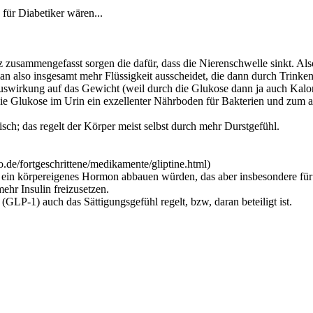
für Diabetiker wären...
zusammengefasst sorgen die dafür, dass die Nierenschwelle sinkt. Al
n also insgesamt mehr Flüssigkeit ausscheidet, die dann durch Trinken 
uswirkung auf das Gewicht (weil durch die Glukose dann ja auch Kal
die Glukose im Urin ein exzellenter Nährboden für Bakterien und zum
sch; das regelt der Körper meist selbst durch mehr Durstgefühl.
.de/fortgeschrittene/medikamente/gliptine.html)
in körpereigenes Hormon abbauen würden, das aber insbesondere für T
ehr Insulin freizusetzen.
GLP-1) auch das Sättigungsgefühl regelt, bzw, daran beteiligt ist.