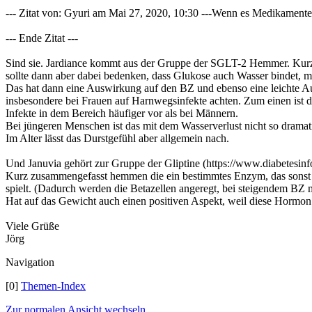
--- Zitat von: Gyuri am Mai 27, 2020, 10:30 ---Wenn es Medikamente 
--- Ende Zitat ---
Sind sie. Jardiance kommt aus der Gruppe der SGLT-2 Hemmer. Kurz 
sollte dann aber dabei bedenken, dass Glukose auch Wasser bindet, ma
Das hat dann eine Auswirkung auf den BZ und ebenso eine leichte A
insbesondere bei Frauen auf Harnwegsinfekte achten. Zum einen ist 
Infekte in dem Bereich häufiger vor als bei Männern.
Bei jüngeren Menschen ist das mit dem Wasserverlust nicht so dramati
Im Alter lässt das Durstgefühl aber allgemein nach.
Und Januvia gehört zur Gruppe der Gliptine (https://www.diabetesinfo
Kurz zusammengefasst hemmen die ein bestimmtes Enzym, das sonst e
spielt. (Dadurch werden die Betazellen angeregt, bei steigendem BZ m
Hat auf das Gewicht auch einen positiven Aspekt, weil diese Hormon (
Viele Grüße
Jörg
Navigation
[0]
Themen-Index
Zur normalen Ansicht wechseln