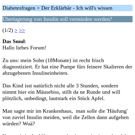
Diabetesfragen > Der Erklärbär - Ich will's wissen
Überlagerung von Insulin soll vermieden werden?
(1/2)
>
>>
Das Smul
:
Hallo liebes Forum!
Zu uns: mein Sohn (18Monate) ist recht frisch
diagnostiziert. Er hat eine Pumpe fürs feinere Skalieren der
abzugebenen Insulineinheiten.
Das Kind isst natürlich nicht alle 3 Stunden, sondern
nimmt hier ein Mäusebiss, stillt da ne Runde und will
plötzlich, unbedingt, lautstark ein Stück Apfel.
Man sagte mir im Krankenhaus, man solle die 'Häufung'
von zuviel Insulin meiden, weil die Zellen dann aufgehen
würden? Wuä?