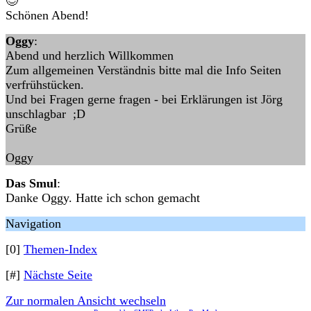
😊
Schönen Abend!
Oggy
:
Abend und herzlich Willkommen
Zum allgemeinen Verständnis bitte mal die Info Seiten
verfrühstücken.
Und bei Fragen gerne fragen - bei Erklärungen ist Jörg
unschlagbar ;D
Grüße
Oggy
Das Smul
:
Danke Oggy. Hatte ich schon gemacht
Navigation
[0]
Themen-Index
[#]
Nächste Seite
Zur normalen Ansicht wechseln