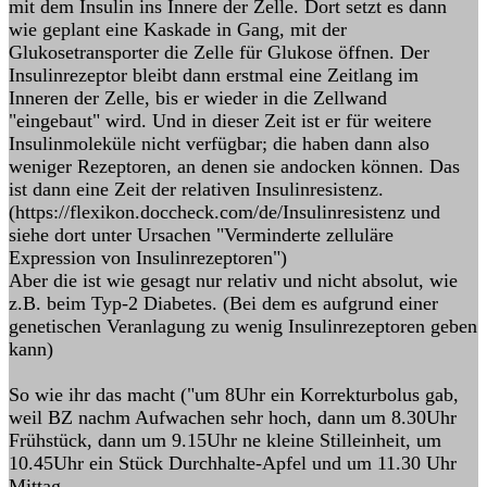
mit dem Insulin ins Innere der Zelle. Dort setzt es dann
wie geplant eine Kaskade in Gang, mit der
Glukosetransporter die Zelle für Glukose öffnen. Der
Insulinrezeptor bleibt dann erstmal eine Zeitlang im
Inneren der Zelle, bis er wieder in die Zellwand
"eingebaut" wird. Und in dieser Zeit ist er für weitere
Insulinmoleküle nicht verfügbar; die haben dann also
weniger Rezeptoren, an denen sie andocken können. Das
ist dann eine Zeit der relativen Insulinresistenz.
(https://flexikon.doccheck.com/de/Insulinresistenz und
siehe dort unter Ursachen "Verminderte zelluläre
Expression von Insulinrezeptoren")
Aber die ist wie gesagt nur relativ und nicht absolut, wie
z.B. beim Typ-2 Diabetes. (Bei dem es aufgrund einer
genetischen Veranlagung zu wenig Insulinrezeptoren geben
kann)
So wie ihr das macht ("um 8Uhr ein Korrekturbolus gab,
weil BZ nachm Aufwachen sehr hoch, dann um 8.30Uhr
Frühstück, dann um 9.15Uhr ne kleine Stilleinheit, um
10.45Uhr ein Stück Durchhalte-Apfel und um 11.30 Uhr
Mittag