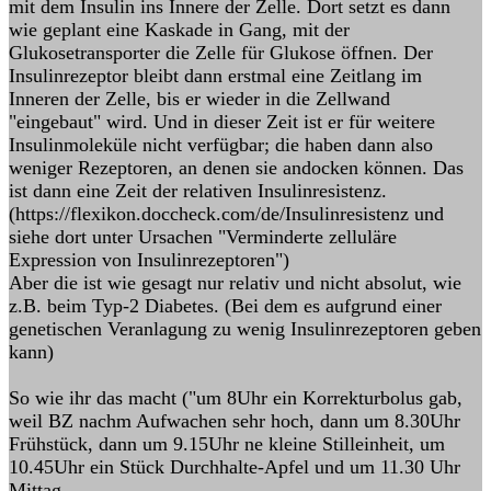
mit dem Insulin ins Innere der Zelle. Dort setzt es dann
wie geplant eine Kaskade in Gang, mit der
Glukosetransporter die Zelle für Glukose öffnen. Der
Insulinrezeptor bleibt dann erstmal eine Zeitlang im
Inneren der Zelle, bis er wieder in die Zellwand
"eingebaut" wird. Und in dieser Zeit ist er für weitere
Insulinmoleküle nicht verfügbar; die haben dann also
weniger Rezeptoren, an denen sie andocken können. Das
ist dann eine Zeit der relativen Insulinresistenz.
(https://flexikon.doccheck.com/de/Insulinresistenz und
siehe dort unter Ursachen "Verminderte zelluläre
Expression von Insulinrezeptoren")
Aber die ist wie gesagt nur relativ und nicht absolut, wie
z.B. beim Typ-2 Diabetes. (Bei dem es aufgrund einer
genetischen Veranlagung zu wenig Insulinrezeptoren geben
kann)
So wie ihr das macht ("um 8Uhr ein Korrekturbolus gab,
weil BZ nachm Aufwachen sehr hoch, dann um 8.30Uhr
Frühstück, dann um 9.15Uhr ne kleine Stilleinheit, um
10.45Uhr ein Stück Durchhalte-Apfel und um 11.30 Uhr
Mittag