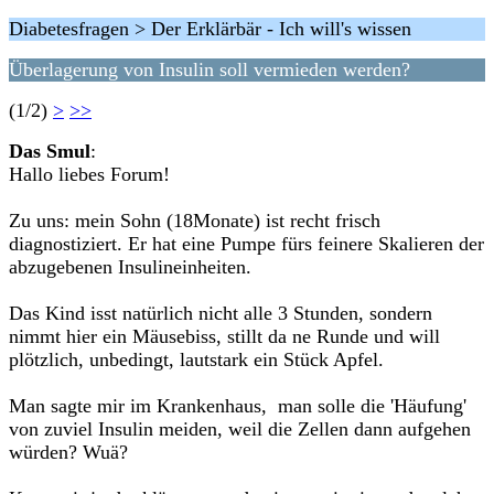
Diabetesfragen > Der Erklärbär - Ich will's wissen
Überlagerung von Insulin soll vermieden werden?
(1/2)
>
>>
Das Smul
:
Hallo liebes Forum!
Zu uns: mein Sohn (18Monate) ist recht frisch
diagnostiziert. Er hat eine Pumpe fürs feinere Skalieren der
abzugebenen Insulineinheiten.
Das Kind isst natürlich nicht alle 3 Stunden, sondern
nimmt hier ein Mäusebiss, stillt da ne Runde und will
plötzlich, unbedingt, lautstark ein Stück Apfel.
Man sagte mir im Krankenhaus, man solle die 'Häufung'
von zuviel Insulin meiden, weil die Zellen dann aufgehen
würden? Wuä?