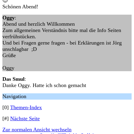
😊
Schönen Abend!
Oggy
:
Abend und herzlich Willkommen
Zum allgemeinen Verständnis bitte mal die Info Seiten
verfrühstücken.
Und bei Fragen gerne fragen - bei Erklärungen ist Jörg
unschlagbar ;D
Grüße
Oggy
Das Smul
:
Danke Oggy. Hatte ich schon gemacht
Navigation
[0]
Themen-Index
[#]
Nächste Seite
Zur normalen Ansicht wechseln