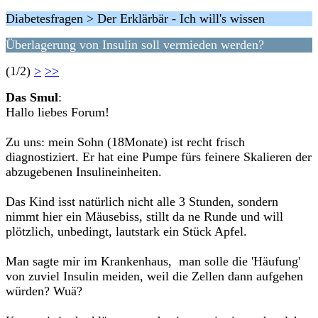
Diabetesfragen > Der Erklärbär - Ich will's wissen
Überlagerung von Insulin soll vermieden werden?
(1/2)
>
>>
Das Smul
:
Hallo liebes Forum!
Zu uns: mein Sohn (18Monate) ist recht frisch
diagnostiziert. Er hat eine Pumpe fürs feinere Skalieren der
abzugebenen Insulineinheiten.
Das Kind isst natürlich nicht alle 3 Stunden, sondern
nimmt hier ein Mäusebiss, stillt da ne Runde und will
plötzlich, unbedingt, lautstark ein Stück Apfel.
Man sagte mir im Krankenhaus, man solle die 'Häufung'
von zuviel Insulin meiden, weil die Zellen dann aufgehen
würden? Wuä?