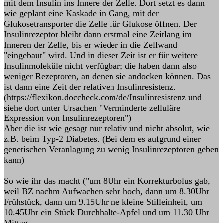
mit dem Insulin ins Innere der Zelle. Dort setzt es dann
wie geplant eine Kaskade in Gang, mit der
Glukosetransporter die Zelle für Glukose öffnen. Der
Insulinrezeptor bleibt dann erstmal eine Zeitlang im
Inneren der Zelle, bis er wieder in die Zellwand
"eingebaut" wird. Und in dieser Zeit ist er für weitere
Insulinmoleküle nicht verfügbar; die haben dann also
weniger Rezeptoren, an denen sie andocken können. Das
ist dann eine Zeit der relativen Insulinresistenz.
(https://flexikon.doccheck.com/de/Insulinresistenz und
siehe dort unter Ursachen "Verminderte zelluläre
Expression von Insulinrezeptoren")
Aber die ist wie gesagt nur relativ und nicht absolut, wie
z.B. beim Typ-2 Diabetes. (Bei dem es aufgrund einer
genetischen Veranlagung zu wenig Insulinrezeptoren geben
kann)
So wie ihr das macht ("um 8Uhr ein Korrekturbolus gab,
weil BZ nachm Aufwachen sehr hoch, dann um 8.30Uhr
Frühstück, dann um 9.15Uhr ne kleine Stilleinheit, um
10.45Uhr ein Stück Durchhalte-Apfel und um 11.30 Uhr
Mittag