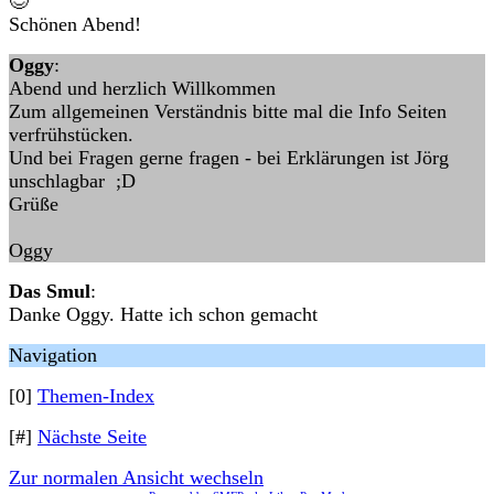
😊
Schönen Abend!
Oggy
:
Abend und herzlich Willkommen
Zum allgemeinen Verständnis bitte mal die Info Seiten
verfrühstücken.
Und bei Fragen gerne fragen - bei Erklärungen ist Jörg
unschlagbar ;D
Grüße
Oggy
Das Smul
:
Danke Oggy. Hatte ich schon gemacht
Navigation
[0]
Themen-Index
[#]
Nächste Seite
Zur normalen Ansicht wechseln