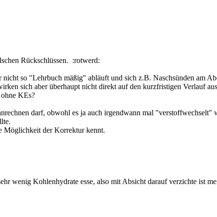
alschen Rückschlüssen. :rotwerd:
gar nicht so "Lehrbuch mäßig" abläuft und sich z.B. Naschsünden am Abe
irken sich aber überhaupt nicht direkt auf den kurzfristigen Verlau
z ohne KEs?
anrechnen darf, obwohl es ja auch irgendwann mal "verstoffwechselt" wi
lte.
e Möglichkeit der Korrektur kennt.
sehr wenig Kohlenhydrate esse, also mit Absicht darauf verzichte ist 