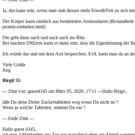
Ja, das kann sein, wenn man statt dessen mehr Eiweiß/Fett zu sich ni
Der Körper kann nämlich aus bestimmten Aminosäuren (Bestandteile de
protein-einheiten.html)
Die geht dann nach und nach auch ins Blut.
Bei machen DM2ern kann es dann sein, dass die Eigenleistung der Bet
Ich würde das mal mit dem Arzt besprechen. Evtl. kann man da an de
Viele Grüße
Jörg
Birgit 55
:
--- Zitat von: guest4345 am März 05, 2020, 17:11 ---Hallo Birgit ,
läßt Du denn Deine Zuckertabletten weg wenn Du nicht ist ?
Wenn ja welche Tabletten nimmst Du ein ?
--- Ende Zitat ---
Hallo guest 4345,
ich esse 3 Mahlzeiten pro Tag nur manchmal eben am Abend weniger