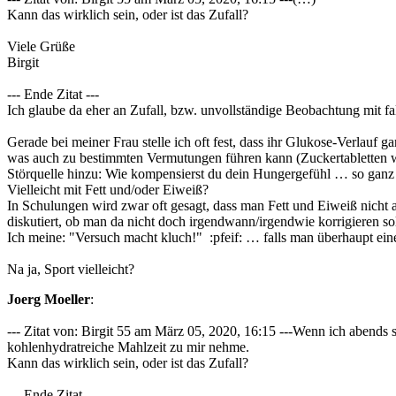
Kann das wirklich sein, oder ist das Zufall?
Viele Grüße
Birgit
--- Ende Zitat ---
Ich glaube da eher an Zufall, bzw. unvollständige Beobachtung mit f
Gerade bei meiner Frau stelle ich oft fest, dass ihr Glukose-Verlauf 
was auch zu bestimmten Vermutungen führen kann (Zuckertabletten w
Störquelle hinzu: Wie kompensierst du dein Hungergefühl … so gan
Vielleicht mit Fett und/oder Eiweiß?
In Schulungen wird zwar oft gesagt, dass man Fett und Eiweiß nicht 
diskutiert, ob man da nicht doch irgendwann/irgendwie korrigieren sol
Ich meine: "Versuch macht kluch!" :pfeif: … falls man überhaupt ein
Na ja, Sport vielleicht?
Joerg Moeller
:
--- Zitat von: Birgit 55 am März 05, 2020, 16:15 ---Wenn ich abends 
kohlenhydratreiche Mahlzeit zu mir nehme.
Kann das wirklich sein, oder ist das Zufall?
--- Ende Zitat ---