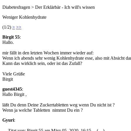
Diabetesfragen > Der Erklärbär - Ich will's wissen
Weniger Kohlenhydrate
(1/2)
>
>>
Birgit 55
:
Hallo.
mir fällt in den letzten Wochen immer wieder auf:
Wenn ich abends sehr wenig Kohlenhydrate esse, also mit Absicht dar
Kann das wirklich sein, oder ist das Zufall?
Viele Grüße
Birgit
guest4345
:
Hallo Birgit ,
läßt Du denn Deine Zuckertabletten weg wenn Du nicht ist ?
Wenn ja welche Tabletten nimmst Du ein ?
Gyuri
:
--- Zitat von: Birgit 55 am März 05, 2020, 16:15 ---(…)