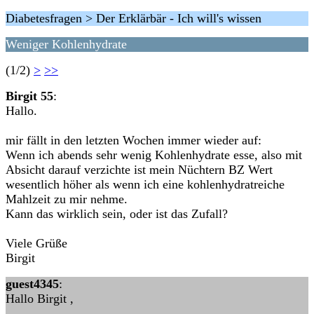
Diabetesfragen > Der Erklärbär - Ich will's wissen
Weniger Kohlenhydrate
(1/2)
>
>>
Birgit 55
:
Hallo.
mir fällt in den letzten Wochen immer wieder auf:
Wenn ich abends sehr wenig Kohlenhydrate esse, also mit
Absicht darauf verzichte ist mein Nüchtern BZ Wert
wesentlich höher als wenn ich eine kohlenhydratreiche
Mahlzeit zu mir nehme.
Kann das wirklich sein, oder ist das Zufall?
Viele Grüße
Birgit
guest4345
:
Hallo Birgit ,