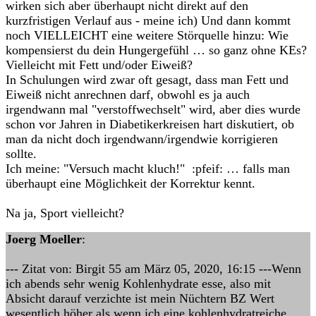
wirken sich aber überhaupt nicht direkt auf den
kurzfristigen Verlauf aus - meine ich) Und dann kommt
noch VIELLEICHT eine weitere Störquelle hinzu: Wie
kompensierst du dein Hungergefühl … so ganz ohne KEs?
Vielleicht mit Fett und/oder Eiweiß?
In Schulungen wird zwar oft gesagt, dass man Fett und
Eiweiß nicht anrechnen darf, obwohl es ja auch
irgendwann mal "verstoffwechselt" wird, aber dies wurde
schon vor Jahren in Diabetikerkreisen hart diskutiert, ob
man da nicht doch irgendwann/irgendwie korrigieren
sollte.
Ich meine: "Versuch macht kluch!" :pfeif: … falls man
überhaupt eine Möglichkeit der Korrektur kennt.
Na ja, Sport vielleicht?
Joerg Moeller
:
--- Zitat von: Birgit 55 am März 05, 2020, 16:15 ---Wenn
ich abends sehr wenig Kohlenhydrate esse, also mit
Absicht darauf verzichte ist mein Nüchtern BZ Wert
wesentlich höher als wenn ich eine kohlenhydratreiche