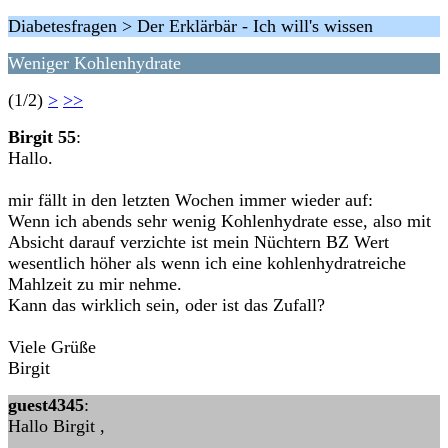
Diabetesfragen > Der Erklärbär - Ich will's wissen
Weniger Kohlenhydrate
(1/2)
>
>>
Birgit 55
:
Hallo.
mir fällt in den letzten Wochen immer wieder auf:
Wenn ich abends sehr wenig Kohlenhydrate esse, also mit
Absicht darauf verzichte ist mein Nüchtern BZ Wert
wesentlich höher als wenn ich eine kohlenhydratreiche
Mahlzeit zu mir nehme.
Kann das wirklich sein, oder ist das Zufall?
Viele Grüße
Birgit
guest4345
:
Hallo Birgit ,