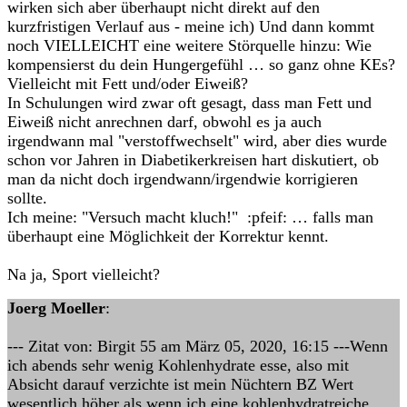
wirken sich aber überhaupt nicht direkt auf den
kurzfristigen Verlauf aus - meine ich) Und dann kommt
noch VIELLEICHT eine weitere Störquelle hinzu: Wie
kompensierst du dein Hungergefühl … so ganz ohne KEs?
Vielleicht mit Fett und/oder Eiweiß?
In Schulungen wird zwar oft gesagt, dass man Fett und
Eiweiß nicht anrechnen darf, obwohl es ja auch
irgendwann mal "verstoffwechselt" wird, aber dies wurde
schon vor Jahren in Diabetikerkreisen hart diskutiert, ob
man da nicht doch irgendwann/irgendwie korrigieren
sollte.
Ich meine: "Versuch macht kluch!" :pfeif: … falls man
überhaupt eine Möglichkeit der Korrektur kennt.
Na ja, Sport vielleicht?
Joerg Moeller
:
--- Zitat von: Birgit 55 am März 05, 2020, 16:15 ---Wenn
ich abends sehr wenig Kohlenhydrate esse, also mit
Absicht darauf verzichte ist mein Nüchtern BZ Wert
wesentlich höher als wenn ich eine kohlenhydratreiche