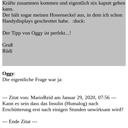
Kräfte zusammen kommen und eigentlich nix kaputt gehen
kann.
Der hält sogar meinen Hosenseckel aus, in dem ich schon
Handydisplays geschrottet habe. :duck:
Der Tipp von Oggy ist perfekt...!
Gruß
Rüdi
Oggy
:
Die eigentliche Frage war ja:
--- Zitat von: MarioReid am Januar 29, 2020, 07:56 ---
Kann es sein dass das Insulin (Humalog) nach
Erschütterung erst nach einigen Stunden unwirksam wird?
--- Ende Zitat ---