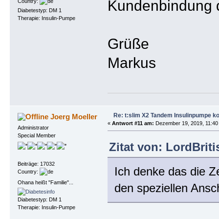
Kundenbindung du
Country:
Diabetestyp: DM 1
Therapie: Insulin-Pumpe
Grüße
Markus
Re: t:slim X2 Tandem Insulinpumpe k
Joerg Moeller
«
Antwort #11 am:
Dezember 19, 2019, 11:40
Administrator
Special Member
Zitat von: LordBrit
Beiträge: 17032
Ich denke das die Z
Country:
Ohana heißt "Familie"...
den speziellen Ansch
Diabetestyp: DM 1
Therapie: Insulin-Pumpe