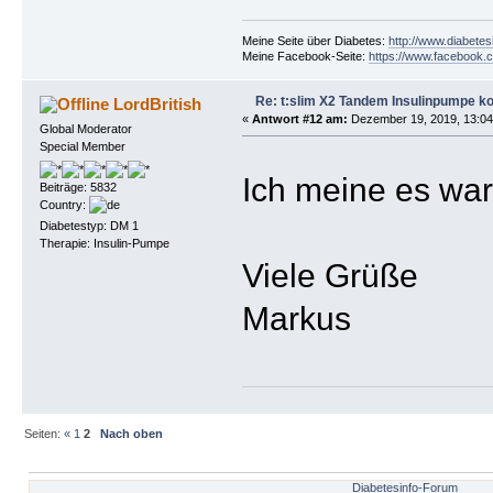
Meine Seite über Diabetes:
http://www.diabetes
Meine Facebook-Seite:
https://www.facebook.c
Re: t:slim X2 Tandem Insulinpumpe k
LordBritish
«
Antwort #12 am:
Dezember 19, 2019, 13:04
Global Moderator
Special Member
Ich meine es wa
Beiträge: 5832
Country:
Diabetestyp: DM 1
Therapie: Insulin-Pumpe
Viele Grüße
Markus
Seiten:
«
1
2
Nach oben
Diabetesinfo-Forum