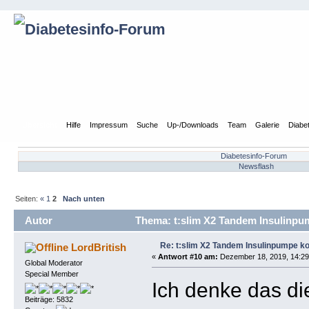
Übersicht
Hilfe
Impressum
Suche
Up-/Downloads
Team
Galerie
Diabe
Diabetesinfo-Forum
Newsflash
Seiten:
«
1
2
Nach unten
Autor
Thema: t:slim X2 Tandem Insulinpu
Re: t:slim X2 Tandem Insulinpumpe k
LordBritish
«
Antwort #10 am:
Dezember 18, 2019, 14:29
Global Moderator
Special Member
Ich denke das die
Beiträge: 5832