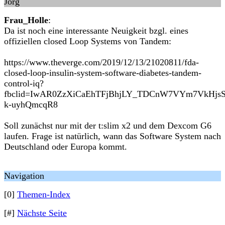
Jörg
Frau_Holle
:
Da ist noch eine interessante Neuigkeit bzgl. eines
offiziellen closed Loop Systems von Tandem:
https://www.theverge.com/2019/12/13/21020811/fda-
closed-loop-insulin-system-software-diabetes-tandem-
control-iq?
fbclid=IwAR0ZzXiCaEhTFjBhjLY_TDCnW7VYm7VkHjsS
k-uyhQmcqR8
Soll zunächst nur mit der t:slim x2 und dem Dexcom G6
laufen. Frage ist natürlich, wann das Software System nach
Deutschland oder Europa kommt.
Navigation
[0]
Themen-Index
[#]
Nächste Seite