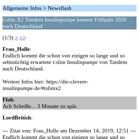
Allgemeine Infos > Newsflash
t:slim X2 Tandem Insulinpumpe kommt Frühjahr 2020
nach Deutschland
(1/3)
>
>>
Frau_Holle
:
Endlich kommt die schon von einigen so lange und so
sehnsüchtig erwartete t:slim Insulinpumpe von Tandem
nach Deutschland.
Weitere Infos hier: https://die-clevere-
insulinpumpe.de/#tslimx2
Floh
:
Ach Scheiße... 3 Monate zu spät.
LordBritish
:
--- Zitat von: Frau_Holle am Dezember 14, 2019, 12:51 ---
Endlich kommt die schon von einigen so lange und so