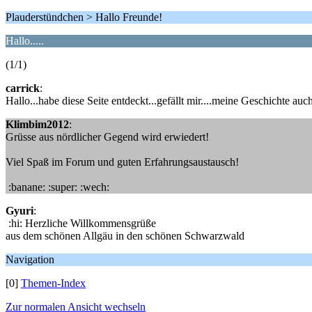
Plauderstündchen > Hallo Freunde!
Hallo.....
(1/1)
carrick
:
Hallo...habe diese Seite entdeckt...gefällt mir....meine Geschichte a
Klimbim2012
:
Grüsse aus nördlicher Gegend wird erwiedert!
Viel Spaß im Forum und guten Erfahrungsaustausch!
:banane: :super: :wech:
Gyuri
:
:hi: Herzliche Willkommensgrüße
aus dem schönen Allgäu in den schönen Schwarzwald
Navigation
[0]
Themen-Index
Zur normalen Ansicht wechseln