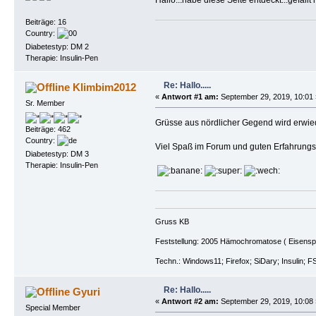
Beiträge: 16
Country:
Diabetestyp: DM 2
Therapie: Insulin-Pen
Re: Hallo.....
Klimbim2012
«
Antwort #1 am:
September 29, 2019, 10:01 
Sr. Member
Grüsse aus nördlicher Gegend wird erwied
Beiträge: 462
Country:
Viel Spaß im Forum und guten Erfahrung
Diabetestyp: DM 3
Therapie: Insulin-Pen
Gruss KB
Feststellung: 2005 Hämochromatose ( Eisenspeic
Techn.: Windows11; Firefox; SiDary; Insulin; F
Re: Hallo.....
Gyuri
«
Antwort #2 am:
September 29, 2019, 10:08 
Special Member