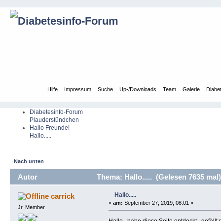
Übersicht
Hilfe
Impressum
Suche
Up-/Downloads
Team
Galerie
Diabe
Diabetesinfo-Forum
Plauderstündchen
Hallo Freunde!
Hallo.....
Nach unten
Autor
Thema: Hallo..... (Gelesen 7635 mal)
Hallo.....
carrick
«
am:
September 27, 2019, 08:01 »
Jr. Member
Hallo...habe diese Seite entdeckt...gefäl