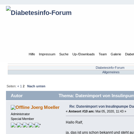
Übersicht
Hilfe
Impressum
Suche
Up-/Downloads
Team
Galerie
Diabe
Diabetesinfo-Forum
Allgemeines
Seiten:
«
1
2
Nach unten
Autor
Thema: Datenimport von Insulinpum
Re: Datenimport von Insulinpumpe D
Joerg Moeller
«
Antwort #10 am:
Mai 05, 2020, 11:43 »
Administrator
Special Member
Hallo Ralf,
ja, das ist uns schon bekannt und steht au