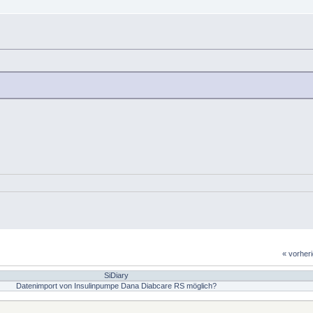
« vorher
SiDiary
Datenimport von Insulinpumpe Dana Diabcare RS möglich?