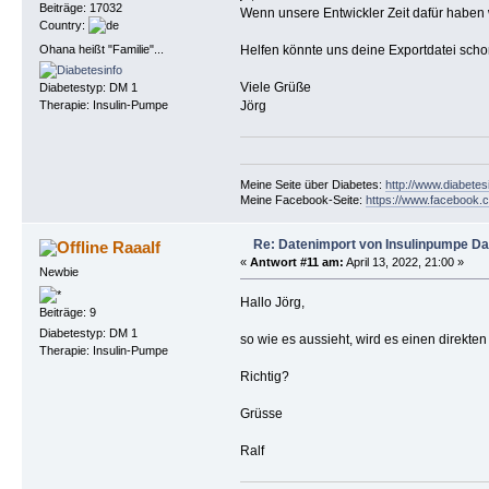
Beiträge: 17032
Wenn unsere Entwickler Zeit dafür haben
Country:
Ohana heißt "Familie"...
Helfen könnte uns deine Exportdatei scho
Viele Grüße
Diabetestyp: DM 1
Jörg
Therapie: Insulin-Pumpe
Meine Seite über Diabetes:
http://www.diabetes
Meine Facebook-Seite:
https://www.facebook.c
Re: Datenimport von Insulinpumpe D
Raaalf
«
Antwort #11 am:
April 13, 2022, 21:00 »
Newbie
Hallo Jörg,
Beiträge: 9
Diabetestyp: DM 1
so wie es aussieht, wird es einen direkt
Therapie: Insulin-Pumpe
Richtig?
Grüsse
Ralf