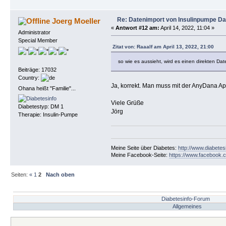
Re: Datenimport von Insulinpumpe D
Joerg Moeller
«
Antwort #12 am:
April 14, 2022, 11:04 »
Administrator
Special Member
Zitat von: Raaalf am April 13, 2022, 21:00
so wie es aussieht, wird es einen direkten D
Beiträge: 17032
Country:
Ja, korrekt. Man muss mit der AnyDana App 
Ohana heißt "Familie"...
Viele Grüße
Diabetestyp: DM 1
Jörg
Therapie: Insulin-Pumpe
Meine Seite über Diabetes:
http://www.diabetes
Meine Facebook-Seite:
https://www.facebook.c
Seiten:
«
1
2
Nach oben
Diabetesinfo-Forum
Allgemeines