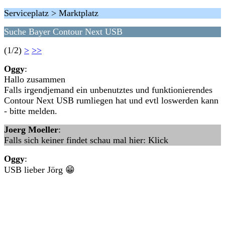
Serviceplatz > Marktplatz
Suche Bayer Contour Next USB
(1/2)
>
>>
Oggy
:
Hallo zusammen
Falls irgendjemand ein unbenutztes und funktionierendes
Contour Next USB rumliegen hat und evtl loswerden kann
- bitte melden.
Joerg Moeller
:
Falls sich keiner findet schau mal hier: Klick
Oggy
:
USB lieber Jörg 😁