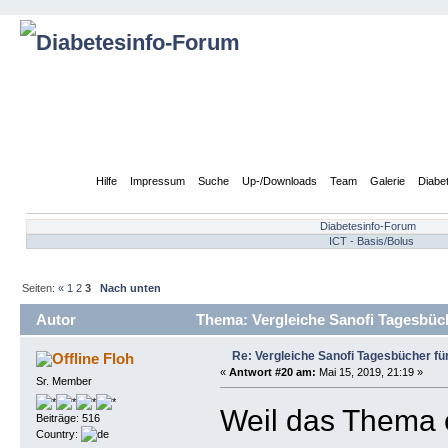
Übersicht
Hilfe
Impressum
Suche
Up-/Downloads
Team
Galerie
Diabe
Diabetesinfo-Forum
ICT - Basis/Bolus
Seiten:
«
1
2
3
Nach unten
Autor
Thema: Vergleiche Sanofi Tagesbüch
Re: Vergleiche Sanofi Tagesbücher fü
Floh
«
Antwort #20 am:
Mai 15, 2019, 21:19 »
Sr. Member
Weil das Thema e
Beiträge: 516
Country: