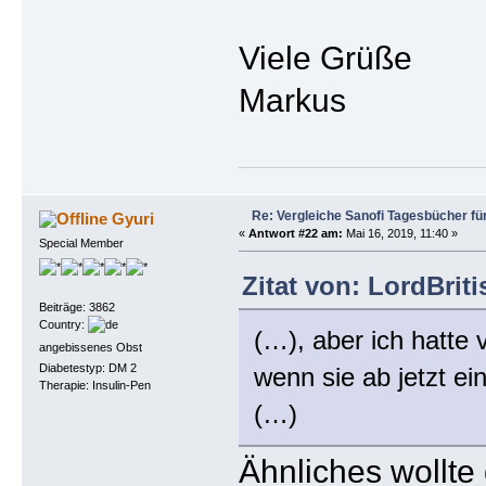
Viele Grüße
Markus
Re: Vergleiche Sanofi Tagesbücher fü
Gyuri
«
Antwort #22 am:
Mai 16, 2019, 11:40 »
Special Member
Zitat von: LordBrit
Beiträge: 3862
Country:
(…), aber ich hatte 
angebissenes Obst
Diabetestyp: DM 2
wenn sie ab jetzt e
Therapie: Insulin-Pen
(…)
Ähnliches wollt