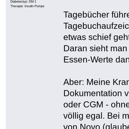
Diabetestyp: DM 1
Therapie: Insulin-Pumpe
Tagebücher führe
Tagebuchaufzeic
etwas schief geh
Daran sieht man 
Essen-Werte dan
Aber: Meine Kran
Dokumentation vo
oder CGM - ohne
völlig egal. Bei
von Novo (glaub