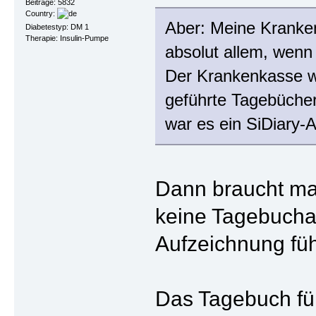
Beiträge: 5832
Country:
Aber: Meine Kranken
Diabetestyp: DM 1
Therapie: Insulin-Pumpe
absolut allem, wenn
Der Krankenkasse wa
geführte Tagebüche
war es ein SiDiary-A
Dann braucht man 
keine Tagebuchau
Aufzeichnung fü
Das Tagebuch füh