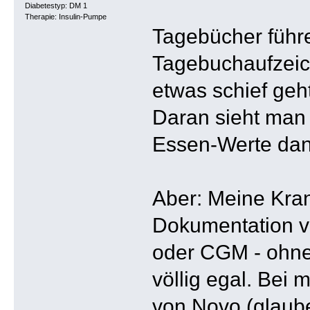
Diabetestyp: DM 1
Therapie: Insulin-Pumpe
Tagebücher führe
Tagebuchaufzeic
etwas schief geh
Daran sieht man 
Essen-Werte dan
Aber: Meine Kran
Dokumentation vo
oder CGM - ohne
völlig egal. Bei
von Novo (glaub