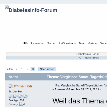
Übersicht
Hilfe
Impressum
Suche
Up-/Downloads
Team
Galerie
Diabe
Diabetesinfo-Forum
ICT - Basis/Bolus
Seiten:
«
1
2
3
Nach unten
Autor
Thema: Vergleiche Sanofi Tagesbüch
Re: Vergleiche Sanofi Tagesbücher fü
Floh
«
Antwort #20 am:
Mai 15, 2019, 21:19 »
Sr. Member
Weil das Thema e
Beiträge: 516
Country: