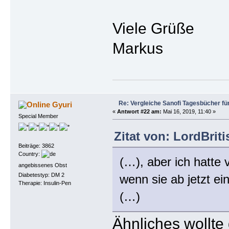
Viele Grüße
Markus
Re: Vergleiche Sanofi Tagesbücher fü
Gyuri
«
Antwort #22 am:
Mai 16, 2019, 11:40 »
Special Member
Zitat von: LordBrit
Beiträge: 3862
Country:
(…), aber ich hatte 
angebissenes Obst
Diabetestyp: DM 2
wenn sie ab jetzt e
Therapie: Insulin-Pen
(…)
Ähnliches wollt