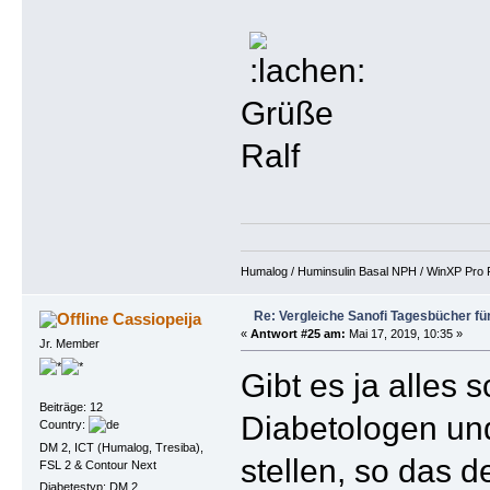
Grüße
Ralf
Humalog / Huminsulin Basal NPH / WinXP Pro Fi
Re: Vergleiche Sanofi Tagesbücher fü
Cassiopeija
«
Antwort #25 am:
Mai 17, 2019, 10:35 »
Jr. Member
Gibt es ja alles 
Beiträge: 12
Diabetologen und
Country:
DM 2, ICT (Humalog, Tresiba),
stellen, so das d
FSL 2 & Contour Next
Diabetestyp: DM 2