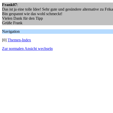
Frank07
:
Das ist ja eine tolle Idee! Sehr gute und gesündere alternative zu Frika
Bin gespannt wie das wohl schmeckt!
Vielen Dank für den Tipp
Grüße Frank
Navigation
[0]
Themen-Index
Zur normalen Ansicht wechseln