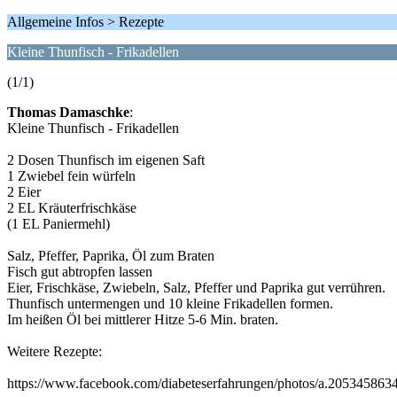
Allgemeine Infos > Rezepte
Kleine Thunfisch - Frikadellen
(1/1)
Thomas Damaschke
:
Kleine Thunfisch - Frikadellen
2 Dosen Thunfisch im eigenen Saft
1 Zwiebel fein würfeln
2 Eier
2 EL Kräuterfrischkäse
(1 EL Paniermehl)
Salz, Pfeffer, Paprika, Öl zum Braten
Fisch gut abtropfen lassen
Eier, Frischkäse, Zwiebeln, Salz, Pfeffer und Paprika gut verrühren.
Thunfisch untermengen und 10 kleine Frikadellen formen.
Im heißen Öl bei mittlerer Hitze 5-6 Min. braten.
Weitere Rezepte:
https://www.facebook.com/diabeteserfahrungen/photos/a.2053458