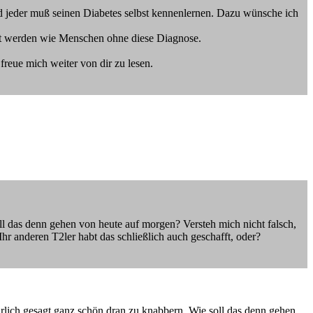
nd jeder muß seinen Diabetes selbst kennenlernen. Dazu wünsche ich
alt werden wie Menschen ohne diese Diagnose.
freue mich weiter von dir zu lesen.
ll das denn gehen von heute auf morgen? Versteh mich nicht falsch,
 Ihr anderen T2ler habt das schließlich auch geschafft, oder?
hrlich gesagt ganz schön dran zu knabbern. Wie soll das denn gehen