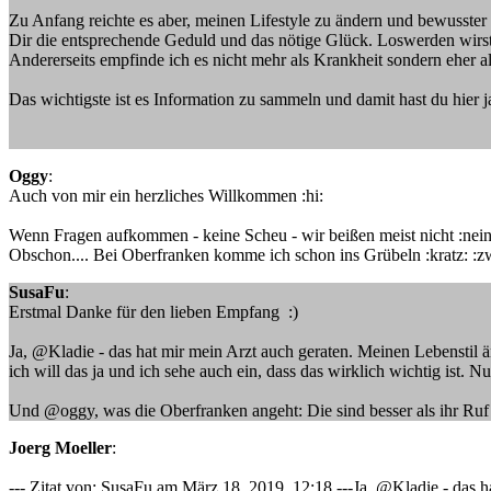
Zu Anfang reichte es aber, meinen Lifestyle zu ändern und bewusster
Dir die entsprechende Geduld und das nötige Glück. Loswerden wirst
Andererseits empfinde ich es nicht mehr als Krankheit sondern eher
Das wichtigste ist es Information zu sammeln und damit hast du hier j
Oggy
:
Auch von mir ein herzliches Willkommen :hi:
Wenn Fragen aufkommen - keine Scheu - wir beißen meist nicht :nein
Obschon.... Bei Oberfranken komme ich schon ins Grübeln :kratz: :z
SusaFu
:
Erstmal Danke für den lieben Empfang :)
Ja, @Kladie - das hat mir mein Arzt auch geraten. Meinen Lebenstil ä
ich will das ja und ich sehe auch ein, dass das wirklich wichtig ist. 
Und @oggy, was die Oberfranken angeht: Die sind besser als ihr Ruf
Joerg Moeller
:
--- Zitat von: SusaFu am März 18, 2019, 12:18 ---Ja, @Kladie - das h