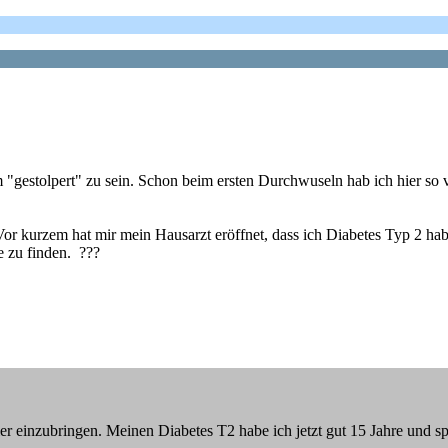
m "gestolpert" zu sein. Schon beim ersten Durchwuseln hab ich hier so v
 kurzem hat mir mein Hausarzt eröffnet, dass ich Diabetes Typ 2 habe
e zu finden. ???
inzubringen. Meinen Diabetes T2 habe ich jetzt gut 15 Jahre und sprit