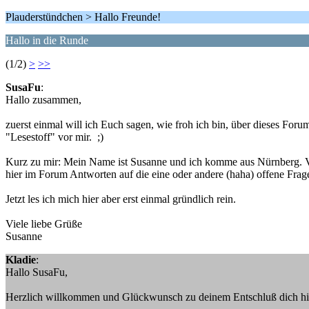
Plauderstündchen > Hallo Freunde!
Hallo in die Runde
(1/2)
>
>>
SusaFu
:
Hallo zusammen,
zuerst einmal will ich Euch sagen, wie froh ich bin, über dieses Foru
"Lesestoff" vor mir. ;)
Kurz zu mir: Mein Name ist Susanne und ich komme aus Nürnberg. Vor
hier im Forum Antworten auf die eine oder andere (haha) offene Frag
Jetzt les ich mich hier aber erst einmal gründlich rein.
Viele liebe Grüße
Susanne
Kladie
:
Hallo SusaFu,
Herzlich willkommen und Glückwunsch zu deinem Entschluß dich hier e