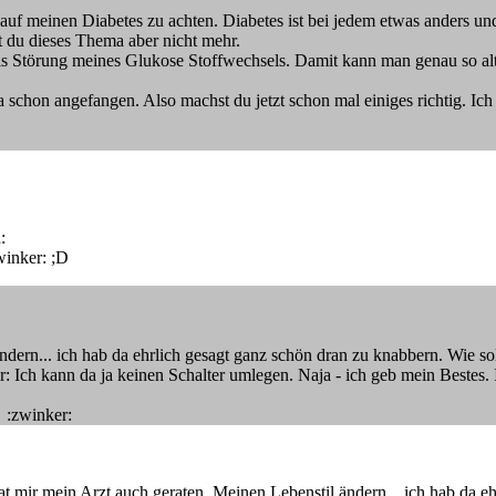
 auf meinen Diabetes zu achten. Diabetes ist bei jedem etwas anders u
 du dieses Thema aber nicht mehr.
 als Störung meines Glukose Stoffwechsels. Damit kann man genau so 
a schon angefangen. Also machst du jetzt schon mal einiges richtig. Ich 
:
winker: ;D
ndern... ich hab da ehrlich gesagt ganz schön dran zu knabbern. Wie so
Nur: Ich kann da ja keinen Schalter umlegen. Naja - ich geb mein Bestes.
 :zwinker:
at mir mein Arzt auch geraten. Meinen Lebenstil ändern... ich hab da e