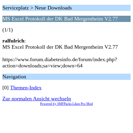
Serviceplatz > Neue Downloads
MS Excel Protokoll der DK Bad Mergentheim V2.77
(1/1)
ralfulrich
:
MS Excel Protokoll der DK Bad Mergentheim V2.77
https://www.forum.diabetesinfo.de/forum/index.php?
action=downloads;sa=view;down=64
Navigation
[0]
Themen-Index
Zur normalen Ansicht wechseln
Powered by SMFPacks Likes Pro Mod