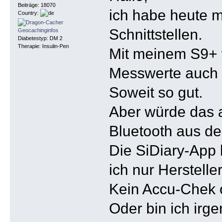
Beiträge: 18070
ich habe heute 
Country:
Schnittstellen.
Diabetestyp: DM 2
Therapie: Insulin-Pen
Mit meinem S9+ 
Messwerte auch 
Soweit so gut.
Aber würde das a
Bluetooth aus 
Die SiDiary-App 
ich nur Herstelle
Kein Accu-Chek o
Oder bin ich ir