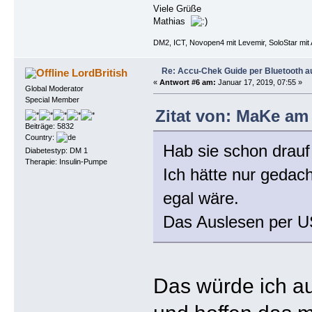
Viele Grüße
Mathias
DM2, ICT, Novopen4 mit Levemir, SoloStar mit 
Re: Accu-Chek Guide per Bluetooth a
LordBritish
«
Antwort #6 am:
Januar 17, 2019, 07:55 »
Global Moderator
Special Member
Zitat von: MaKe am 
Beiträge: 5832
Country:
Hab sie schon drauf
Diabetestyp: DM 1
Therapie: Insulin-Pumpe
Ich hätte nur gedac
egal wäre.
Das Auslesen per USB
Das würde ich au