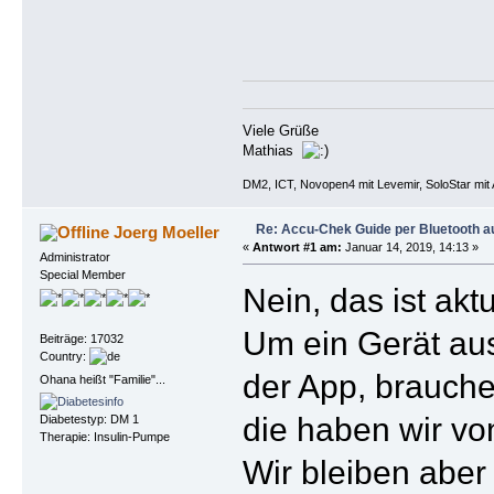
Viele Grüße
Mathias
DM2, ICT, Novopen4 mit Levemir, SoloStar mit 
Re: Accu-Chek Guide per Bluetooth a
Joerg Moeller
«
Antwort #1 am:
Januar 14, 2019, 14:13 »
Administrator
Special Member
Nein, das ist akt
Um ein Gerät au
Beiträge: 17032
Country:
der App, brauche
Ohana heißt "Familie"...
die haben wir vo
Diabetestyp: DM 1
Therapie: Insulin-Pumpe
Wir bleiben aber 