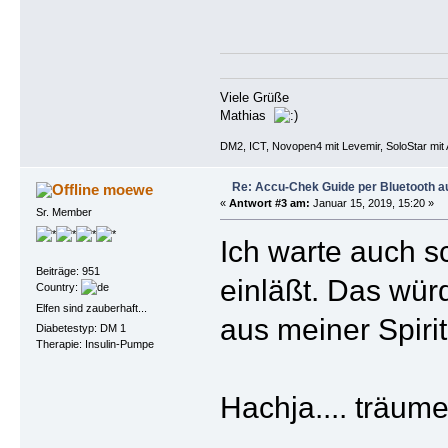
Viele Grüße
Mathias
DM2, ICT, Novopen4 mit Levemir, SoloStar mit 
Re: Accu-Chek Guide per Bluetooth a
moewe
«
Antwort #3 am:
Januar 15, 2019, 15:20 »
Sr. Member
Ich warte auch s
Beiträge: 951
einläßt. Das wür
Country:
Elfen sind zauberhaft...
aus meiner Spirit
Diabetestyp: DM 1
Therapie: Insulin-Pumpe
Hachja.... träume