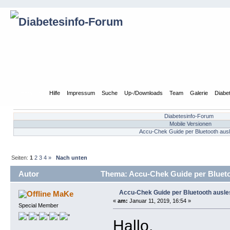
Übersicht
Hilfe
Impressum
Suche
Up-/Downloads
Team
Galerie
Diabe
Diabetesinfo-Forum
Mobile Versionen
Accu-Chek Guide per Bluetooth aus
Seiten:
1
2
3
4
»
Nach unten
Autor
Thema: Accu-Chek Guide per Blueto
Accu-Chek Guide per Bluetooth ausl
MaKe
«
am:
Januar 11, 2019, 16:54 »
Special Member
Hallo,