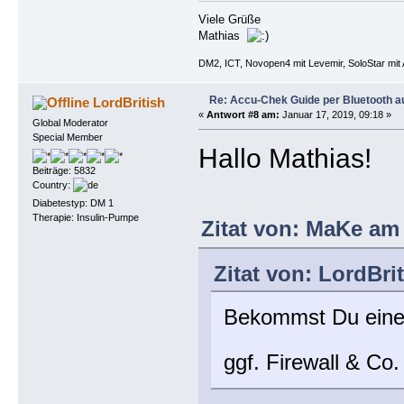
Viele Grüße
Mathias
DM2, ICT, Novopen4 mit Levemir, SoloStar mit 
Re: Accu-Chek Guide per Bluetooth a
LordBritish
«
Antwort #8 am:
Januar 17, 2019, 09:18 »
Global Moderator
Special Member
Hallo Mathias!
Beiträge: 5832
Country:
Diabetestyp: DM 1
Therapie: Insulin-Pumpe
Zitat von: MaKe am 
Zitat von: LordBri
Bekommst Du eine F
ggf. Firewall & Co