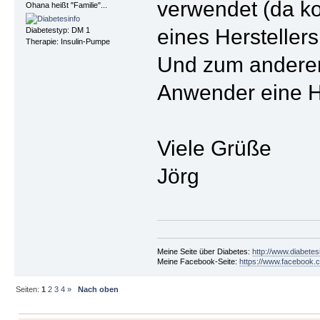
verwendet (da ko
Ohana heißt "Familie"...
eines Hersteller
Diabetestyp: DM 1
Therapie: Insulin-Pumpe
Und zum anderen 
Anwender eine H
Viele Grüße
Jörg
Meine Seite über Diabetes:
http://www.diabetes
Meine Facebook-Seite:
https://www.facebook.c
Seiten:
1
2
3
4
»
Nach oben