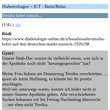
Diabetesfragen > ICT - Basis/Bolus
Tresiba kehrt zurück...
(1/4)
>
>>
Rüdi
:
https://www.diabetologie-online.de/a/basalinsulin-tresiba-
kehrt-auf-den-deutschen-markt-zurueck-1926198
Gyuri
:
Unsere Diab-Doc wusste da vielleicht etwas, was sich in
der Apotheke noch nicht "herumgesprochen" hat?
Meine Frau bekam am Donnerstag Tresiba verschrieben …
quasi als letzte Hoffnung, es könnte bei ihr positiv
anschlagen.
Weil wir unterwegs waren, konnte ich leider nicht in
unsere Stamm-Apotheke gehen. Alle verschriebenen
Sachen bekamen wir bis Freitag Nachmittag überreicht
… nur eben nicht Tresiba.