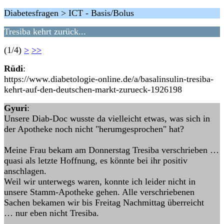
Diabetesfragen > ICT - Basis/Bolus
Tresiba kehrt zurück...
(1/4)
>
>>
Rüdi
:
https://www.diabetologie-online.de/a/basalinsulin-tresiba-
kehrt-auf-den-deutschen-markt-zurueck-1926198
Gyuri
:
Unsere Diab-Doc wusste da vielleicht etwas, was sich in
der Apotheke noch nicht "herumgesprochen" hat?
Meine Frau bekam am Donnerstag Tresiba verschrieben …
quasi als letzte Hoffnung, es könnte bei ihr positiv
anschlagen.
Weil wir unterwegs waren, konnte ich leider nicht in
unsere Stamm-Apotheke gehen. Alle verschriebenen
Sachen bekamen wir bis Freitag Nachmittag überreicht
… nur eben nicht Tresiba.