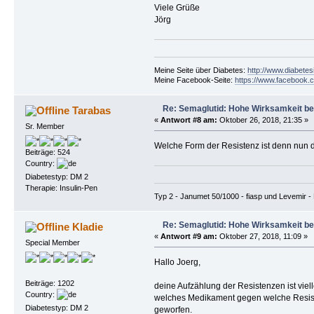
Viele Grüße
Jörg
Meine Seite über Diabetes:
http://www.diabetes
Meine Facebook-Seite:
https://www.facebook.c
Re: Semaglutid: Hohe Wirksamkeit be
Tarabas
«
Antwort #8 am:
Oktober 26, 2018, 21:35 »
Sr. Member
Welche Form der Resistenz ist denn nun 
Beiträge: 524
Country:
Diabetestyp: DM 2
Therapie: Insulin-Pen
Typ 2 - Janumet 50/1000 - fiasp und Levemir - 
Re: Semaglutid: Hohe Wirksamkeit be
Kladie
«
Antwort #9 am:
Oktober 27, 2018, 11:09 »
Special Member
Hallo Joerg,
Beiträge: 1202
deine Aufzählung der Resistenzen ist viell
Country:
welches Medikament gegen welche Resiste
Diabetestyp: DM 2
geworfen.