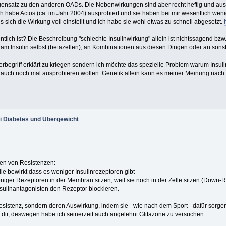
gensatz zu den anderen OADs. Die Nebenwirkungen sind aber recht heftig und aus
ch habe Actos (ca. im Jahr 2004) ausprobiert und sie haben bei mir wesentlich wenig
 sich die Wirkung voll einstellt und ich habe sie wohl etwas zu schnell abgesetzt.
ntlich ist? Die Beschreibung "schlechte Insulinwirkung" allein ist nichtssagend bzw.
am Insulin selbst (betazellen), an Kombinationen aus diesen Dingen oder an sons
berbegriff erklärt zu kriegen sondern ich möchte das spezielle Problem warum Insu
uch noch mal ausprobieren wollen. Genetik allein kann es meiner Meinung nach 
i Diabetes und Übergewicht
en von Resistenzen:
die bewirkt dass es weniger Insulinrezeptoren gibt
eniger Rezeptoren in der Membran sitzen, weil sie noch in der Zelle sitzen (Down-R
Insulinantagonisten den Rezeptor blockieren.
 Resistenz, sondern deren Auswirkung, indem sie - wie nach dem Sport - dafür sor
dir, deswegen habe ich seinerzeit auch angelehnt Glitazone zu versuchen.