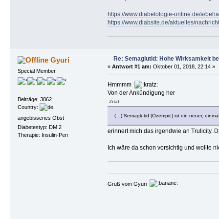
https://www.diabetologie-online.de/a/be
https://www.diabsite.de/aktuelles/nachric
Re: Semaglutid: Hohe Wirksamkeit be
Gyuri
«
Antwort #1 am:
Oktober 01, 2018, 22:14 »
Special Member
Hmmmm
Von der Ankündigung her
Beiträge: 3862
Zitat
Country:
(…) Semaglutid (Ozempic) ist ein neuer, einma
angebissenes Obst
Diabetestyp: DM 2
erinnert mich das irgendwie an Trulicity.
Therapie: Insulin-Pen
Ich wäre da schon vorsichtig und wollte ni
Gruß vom Gyuri