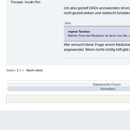
Therapie: Insulin-Pen
Um also gezielt OADs anzuwenden ist erst
nicht gezielt wirken und vielleicht Schäd
Zitat
orginal Tarabas
:
Welche Form der Resistenz ist denn nun die,
Wer versucht diese Frage einem Mediziner 
angewendet. Wenn nichts richtig hilft gibt e
Seiten:
1
2
»
Nach oben
Diabetesinfo-Forum
Newsflash