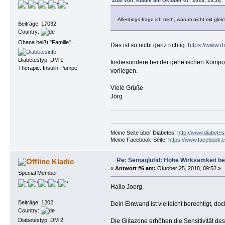
Zitat von: Kladie am Oktober 07, 2018, 19:34
Allerdings frage ich mich, warum nicht mit gle
Beiträge: 17032
Country:
Ohana heißt "Familie"...
Das ist so nicht ganz richtig:
https://www.d
Diabetestyp: DM 1
Insbesondere bei der genetischen Kompone
Therapie: Insulin-Pumpe
vorliegen.
Viele Grüße
Jörg
Meine Seite über Diabetes:
http://www.diabetes
Meine Facebook-Seite:
https://www.facebook.c
Re: Semaglutid: Hohe Wirksamkeit be
Kladie
«
Antwort #6 am:
Oktober 25, 2018, 09:52 »
Special Member
Hallo Joerg,
Beiträge: 1202
Dein Einwand ist vielleicht berechtigt, do
Country:
Diabetestyp: DM 2
Die Glitazone erhöhen die Sensitivität de