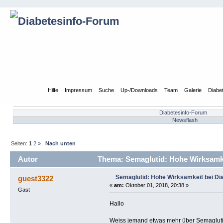
Übersicht
Hilfe
Impressum
Suche
Up-/Downloads
Team
Galerie
Diabe
Diabetesinfo-Forum
Newsflash
Seiten:
1
2
»
Nach unten
Autor
Thema: Semaglutid: Hohe Wirksamke
Semaglutid: Hohe Wirksamkeit bei Di
guest3322
«
am:
Oktober 01, 2018, 20:38 »
Gast
Hallo
Weiss jemand etwas mehr über Semagluti