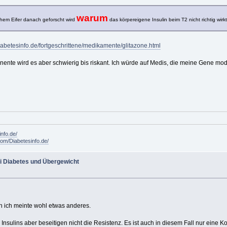
warum
ichem Eifer danach geforscht wird
das körpereigene Insulin beim T2 nicht richtig wir
iabetesinfo.de/fortgeschrittene/medikamente/glitazone.html
nte wird es aber schwierig bis riskant. Ich würde auf Medis, die meine Gene mod
info.de/
om/Diabetesinfo.de/
i Diabetes und Übergewicht
ch ich meinte wohl etwas anderes.
s Insulins aber beseitigen nicht die Resistenz. Es ist auch in diesem Fall nur ein