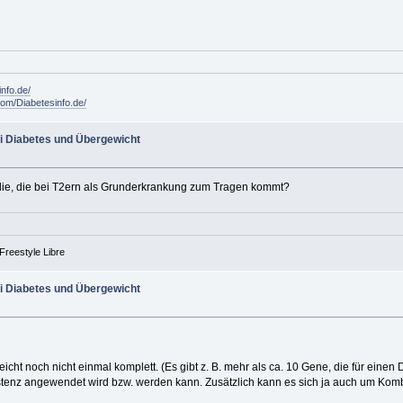
info.de/
om/Diabetesinfo.de/
i Diabetes und Übergewicht
die, die bei T2ern als Grunderkrankung zum Tragen kommt?
Freestyle Libre
i Diabetes und Übergewicht
eicht noch nicht einmal komplett. (Es gibt z. B. mehr als ca. 10 Gene, die für eine
nz angewendet wird bzw. werden kann. Zusätzlich kann es sich ja auch um Kombin