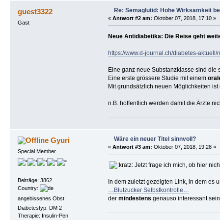
Re: Semaglutid: Hohe Wirksamkeit be
guest3322
«
Antwort #2 am:
Oktober 07, 2018, 17:10 »
Gast
Neue Antidiabetika: Die Reise geht weit
https://www.d-journal.ch/diabetes-aktuell/
Eine ganz neue Substanzklasse sind die
Eine erste grössere Studie mit einem
oral
Mit grundsätzlich neuen Möglichkeiten ist
n.B. hoffentlich werden damit die Ärzte ni
Wäre ein neuer Titel sinnvoll?
Gyuri
«
Antwort #3 am:
Oktober 07, 2018, 19:28 »
Special Member
Jetzt frage ich mich, ob hier nic
Beiträge: 3862
In dem zuletzt gezeigten Link, in dem es 
Country:
…Blutzucker Selbstkontrolle…
der
mindestens
genauso interessant sein 
angebissenes Obst
Diabetestyp: DM 2
Therapie: Insulin-Pen