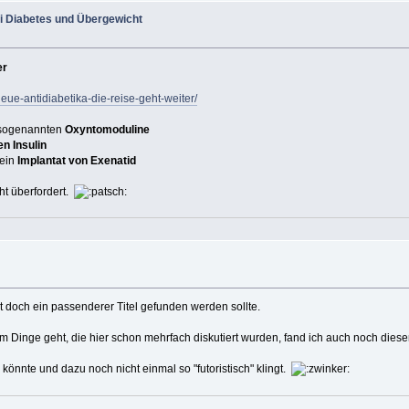
i Diabetes und Übergewicht
er
neue-antidiabetika-die-reise-geht-weiter/
 sogenannten
Oxyntomoduline
en Insulin
 ein
Implantat von Exenatid
cht überfordert.
ht doch ein passenderer Titel gefunden werden sollte.
um Dinge geht, die hier schon mehrfach diskutiert wurden, fand ich auch noch diese
könnte und dazu noch nicht einmal so "futoristisch" klingt.