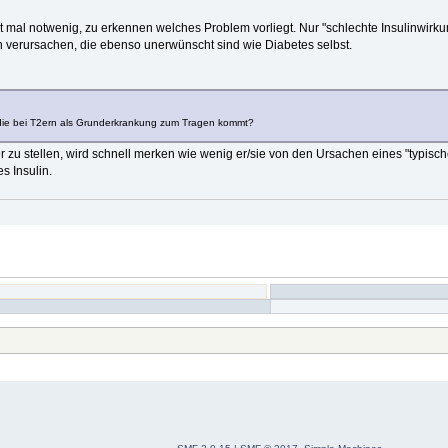
 mal notwenig, zu erkennen welches Problem vorliegt. Nur "schlechte Insulinwirku
en verursachen, die ebenso unerwünscht sind wie Diabetes selbst.
 die bei T2ern als Grunderkrankung zum Tragen kommt?
zu stellen, wird schnell merken wie wenig er/sie von den Ursachen eines "typische
s Insulin.