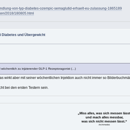
handlung-von-typ-diabetes-ozempic-semaglutid-erhaelt-eu-zulassung-1865189
hten/2018/180805.html
i Diabetes und Übergewicht
l wöchentlich zu injizierender GLP-1 Rezeptoragonist (…)
 Das wirkt aber mit seiner wöchentlichen Injektion auch nicht immer so Bilderbuchm
cht bei den ersten Testern sein.
„Miss alles, was sich messen lässt
und mach alles messbar,
was sich nicht messen lässt.“
Archimedes