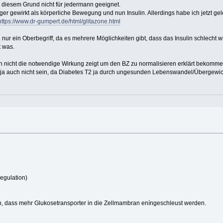
 diesem Grund nicht für jedermann geeignet.
er gewirkt als körperliche Bewegung und nun Insulin. Allerdings habe ich jetzt gel
https://www.dr-gumpert.de/html/glitazone.html
 nur ein Oberbegriff, da es mehrere Möglichkeiten gibt, dass das Insulin schlecht wi
t was.
lin nicht die notwendige Wirkung zeigt um den BZ zu normalisieren erklärt bekomme
ja auch nicht sein, da Diabetes T2 ja durch ungesunden Lebenswandel/Übergewic
egulation)
gen, dass mehr Glukosetransporter in die Zellmambran eníngeschleust werden.