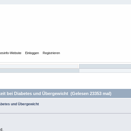
tesinfo-Website
Einloggen
Registrieren
it bei Diabetes und Übergewicht (Gelesen 23353 mal)
abetes und Übergewicht
d.