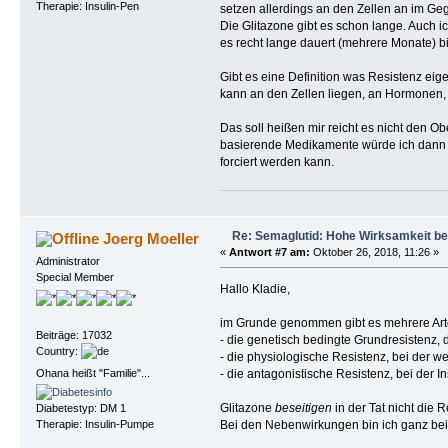
Therapie: Insulin-Pen
setzen allerdings an den Zellen an im Ge
Die Glitazone gibt es schon lange. Auch i
es recht lange dauert (mehrere Monate) bis
Gibt es eine Definition was Resistenz eige
kann an den Zellen liegen, an Hormonen, 
Das soll heißen mir reicht es nicht den O
basierende Medikamente würde ich dann a
forciert werden kann.
Re: Semaglutid: Hohe Wirksamkeit be
Joerg Moeller
«
Antwort #7 am:
Oktober 26, 2018, 11:26 »
Administrator
Special Member
Hallo Kladie,
im Grunde genommen gibt es mehrere Art
Beiträge: 17032
- die genetisch bedingte Grundresistenz, 
Country:
- die physiologische Resistenz, bei der w
Ohana heißt "Familie"...
- die antagonistische Resistenz, bei der 
Glitazone
beseitigen
in der Tat nicht die
Diabetestyp: DM 1
Bei den Nebenwirkungen bin ich ganz bei 
Therapie: Insulin-Pumpe