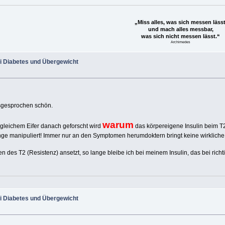
„Miss alles, was sich messen lässt
und mach alles messbar,
was sich nicht messen lässt.“
Archimedes
i Diabetes und Übergewicht
usgesprochen schön.
warum
t gleichem Eifer danach geforscht wird
das körpereigene Insulin beim T2
nge manipuliert! Immer nur an den Symptomen herumdoktern bringt keine wirklich
des T2 (Resistenz) ansetzt, so lange bleibe ich bei meinem Insulin, das bei ric
i Diabetes und Übergewicht