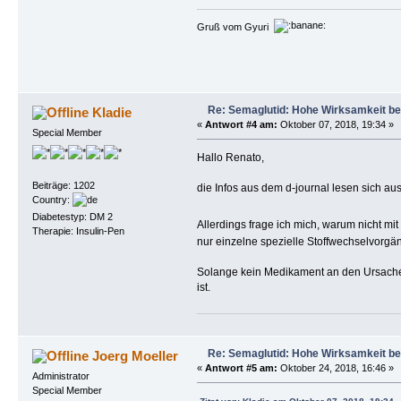
Gruß vom Gyuri
Re: Semaglutid: Hohe Wirksamkeit be
Kladie
«
Antwort #4 am:
Oktober 07, 2018, 19:34 »
Special Member
Hallo Renato,
Beiträge: 1202
die Infos aus dem d-journal lesen sich a
Country:
Diabetestyp: DM 2
Allerdings frage ich mich, warum nicht mi
Therapie: Insulin-Pen
nur einzelne spezielle Stoffwechselvorgä
Solange kein Medikament an den Ursachen 
ist.
Re: Semaglutid: Hohe Wirksamkeit be
Joerg Moeller
«
Antwort #5 am:
Oktober 24, 2018, 16:46 »
Administrator
Special Member