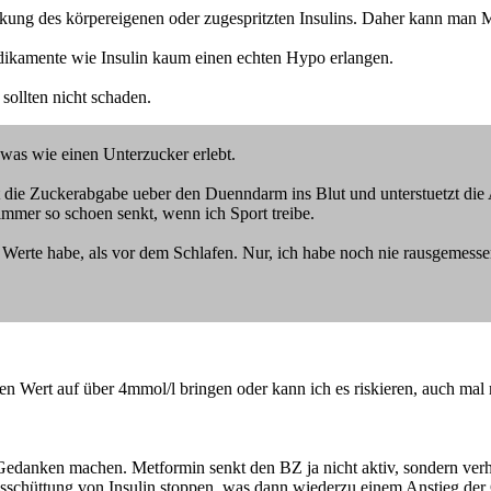
rkung des körpereigenen oder zugespritzten Insulins. Daher kann man 
ikamente wie Insulin kaum einen echten Hypo erlangen.
sollten nicht schaden.
sowas wie einen Unterzucker erlebt.
t die Zuckerabgabe ueber den Duenndarm ins Blut und unterstuetzt di
 immer so schoen senkt, wenn ich Sport treibe.
e Werte habe, als vor dem Schlafen. Nur, ich habe noch nie rausgemes
en Wert auf über 4mmol/l bringen oder kann ich es riskieren, auch ma
anken machen. Metformin senkt den BZ ja nicht aktiv, sondern verhin
usschüttung von Insulin stoppen, was dann wiederzu einem Anstieg der