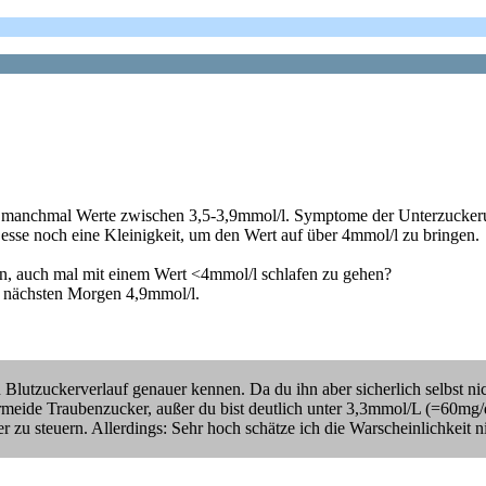
 manchmal Werte zwischen 3,5-3,9mmol/l. Symptome der Unterzuckerun
rn esse noch eine Kleinigkeit, um den Wert auf über 4mmol/l zu bringen.
en, auch mal mit einem Wert <4mmol/l schlafen zu gehen?
m nächsten Morgen 4,9mmol/l.
lutzuckerverlauf genauer kennen. Da du ihn aber sicherlich selbst ni
 Vermeide Traubenzucker, außer du bist deutlich unter 3,3mmol/L (=60m
zu steuern. Allerdings: Sehr hoch schätze ich die Warscheinlichkeit n