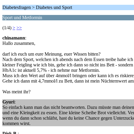
Diabetesfragen > Diabetes und Sport
Sport und Metformin
(1/4)
>
>>
chinamann
:
Hallo zusammen,
darf ich euch um eure Meinung, euer Wissen bitten?
Nach dem Sport, welchen ich abends nach dem Essen treibe habe ich
kleiner Feigling wie ich bin, gehe ich dann so nicht ins Bett - sonde
HbA1c ist aktuell 5,7% - ich nehme nur Metformin.
Muss ich den Wert auf über 4mmol/l bringen oder kann ich es riskier
Gehe ich dann mit 4,7mmol/l zu Bett, dann ist mein Nüchternwert a
Was meint ihr?
Gyuri
:
So einfach kann man das nicht beantworten. Dazu müsste man deinen B
und eine Kleingkeit zu essen. Eine kleine Scheibe Brot vielleichtt.
wenn du dann schon schläfst, hast du keine Chance gegen Unterzucker 
kommen wirst.
Dirk B.
: