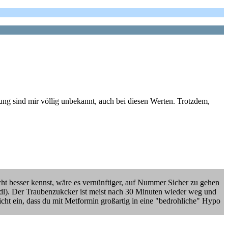
g sind mir völlig unbekannt, auch bei diesen Werten. Trotzdem,
cht besser kennst, wäre es vernünftiger, auf Nummer Sicher zu gehen
g/dl). Der Traubenzukcker ist meist nach 30 Minuten wieder weg und
icht ein, dass du mit Metformin großartig in eine "bedrohliche" Hypo