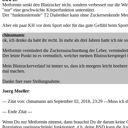
Metformin senkt den Blutzucker nicht. sondern verbessert nur die Wi
"nur" eine geschwächte Körperfunktion unterstützt.
Der "funktionierende" T2 Diabetiker kann ohne Zuckersenkende Med
Aber ein paar KH vor dem Sport oder für das gute Gefühl beim Sport 
chinamann
:
ok, ich denke da habt ihr recht. In mehr als drei Jahren hatte ich nie 
Metformin vermindert die Zuckerausschuettung der Leber, verminder
Der letzte Punkt ist es vermutlich, welcher meinen Blutzuckerspiegel
Mein Blutzuckerverlauf ist immer so, dass ich morgens leicht hoeher
mal machen.
Danke fuer eure Stellungnahme.
Joerg Moeller
:
--- Zitat von: chinamann am September 02, 2018, 23:29 ---Muss ich d
--- Ende Zitat ---
Wenn Du nur Metformin nimmst, dann brauchst Du dir darum keine Ged
Regulation uneingeschränkt funktioniert, d.h. deine BSD kann die A