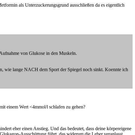
Metformin als Unterzuckerungsgrund ausschließen da es eigentlich
e Aufnahme von Glukose in den Muskeln.
sen, wie lange NACH dem Sport der Spiegel noch sinkt. Koennte ich
l mit einem Wert <4mmol/l schlafen zu gehen?
dert eher einen Anstieg. Und das bedeutet, dass deine körpereigene
 Glukagon-Ausschüttung führt, das widerum die Leber veranlasst