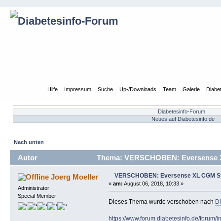
Übersicht
Hilfe
Impressum
Suche
Up-/Downloads
Team
Galerie
Diabe
Diabetesinfo-Forum
Neues auf Diabetesinfo.de
Nach unten
Autor
Thema: VERSCHOBEN: Eversense X
VERSCHOBEN: Eversense XL CGM S
Joerg Moeller
«
am:
August 06, 2018, 10:33 »
Administrator
Special Member
Dieses Thema wurde verschoben nach
Di
https://www.forum.diabetesinfo.de/forum/