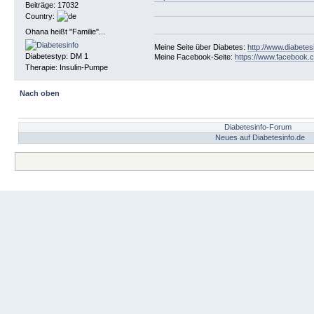
Beiträge: 17032
Country:
Ohana heißt "Familie"...
Meine Seite über Diabetes:
http://www.diabetes
Diabetestyp: DM 1
Meine Facebook-Seite:
https://www.facebook.c
Therapie: Insulin-Pumpe
Nach oben
Diabetesinfo-Forum
Neues auf Diabetesinfo.de