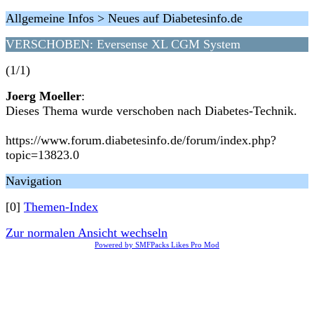
Allgemeine Infos > Neues auf Diabetesinfo.de
VERSCHOBEN: Eversense XL CGM System
(1/1)
Joerg Moeller
:
Dieses Thema wurde verschoben nach Diabetes-Technik.
https://www.forum.diabetesinfo.de/forum/index.php?
topic=13823.0
Navigation
[0]
Themen-Index
Zur normalen Ansicht wechseln
Powered by SMFPacks Likes Pro Mod