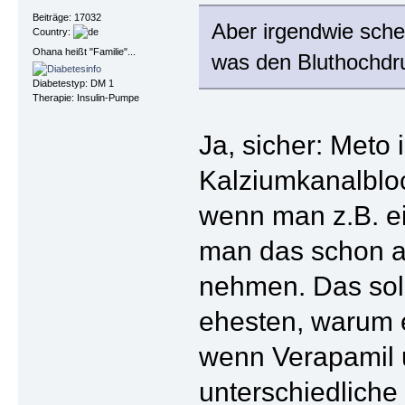
Beiträge: 17032
Aber irgendwie sche
Country:
Ohana heißt "Familie"...
was den Bluthochdr
Diabetestyp: DM 1
Therapie: Insulin-Pumpe
Ja, sicher: Meto 
Kalziumkanalbloc
wenn man z.B. ei
man das schon au
nehmen. Das sol
ehesten, warum e
wenn Verapamil u
unterschiedliche