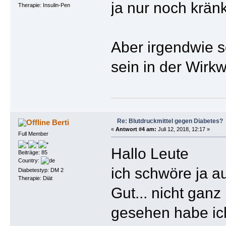
ja nur noch krän
Therapie: Insulin-Pen
Aber irgendwie s
sein in der Wirk
Re: Blutdruckmittel gegen Diabetes?
Berti
«
Antwort #4 am:
Juli 12, 2018, 12:17 »
Full Member
Hallo Leute
Beiträge: 85
Country:
ich schwöre ja au
Diabetestyp: DM 2
Therapie: Diät
Gut... nicht ganz 
gesehen habe ich