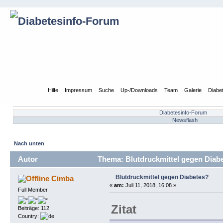
Übersicht
Hilfe
Impressum
Suche
Up-/Downloads
Team
Galerie
Diabe
Diabetesinfo-Forum
Newsflash
Nach unten
Autor
Thema: Blutdruckmittel gegen Diabe
Blutdruckmittel gegen Diabetes?
Cimba
«
am:
Juli 11, 2018, 16:08 »
Full Member
Zitat
Beiträge: 112
Country: