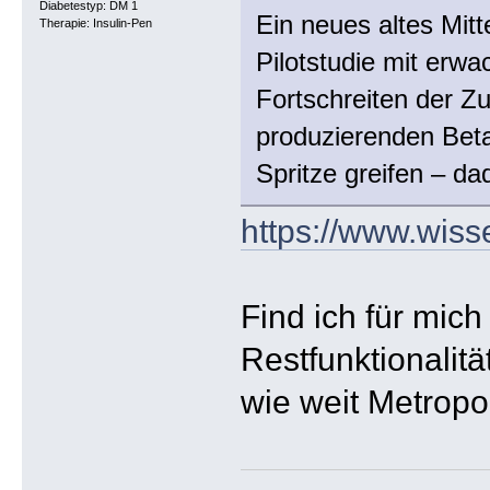
Diabetestyp: DM 1
Ein neues altes Mit
Therapie: Insulin-Pen
Pilotstudie mit erw
Fortschreiten der Z
produzierenden Beta
Spritze greifen – d
https://www.wiss
Find ich für mic
Restfunktionalitä
wie weit Metropo