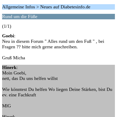
Allgemeine Infos > Neues auf Diabetesinfo.de
Rund um die Füße
(1/1)
Goebi
:
Neu in diesem Forum " Alles rund um den Fuß " , bei
Fragen ?? bitte mich gerne anschreiben.
Gruß Micha
Hinerk
:
Moin Goebi,
nett, das Du uns helfen willst
Wie könntest Du helfen Wo liegen Deine Stärken, bist Du
ev. eine Fachkraft
MlG
Hinerk