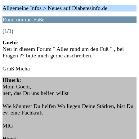
Allgemeine Infos > Neues auf Diabetesinfo.de
Rund um die Füße
(1/1)
Goebi
:
Neu in diesem Forum " Alles rund um den Fuß " , bei
Fragen ?? bitte mich gerne anschreiben.
Gruß Micha
Hinerk
:
Moin Goebi,
nett, das Du uns helfen willst
Wie könntest Du helfen Wo liegen Deine Stärken, bist Du
ev. eine Fachkraft
MlG
Hinerk