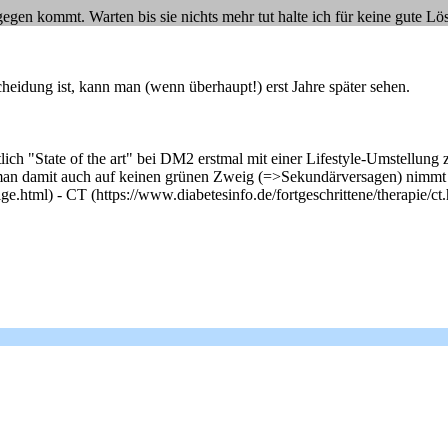
en kommt. Warten bis sie nichts mehr tut halte ich für keine gute Lö
cheidung ist, kann man (wenn überhaupt!) erst Jahre später sehen.
ich "State of the art" bei DM2 erstmal mit einer Lifestyle-Umstellung
an damit auch auf keinen grünen Zweig (=>Sekundärversagen) nimmt 
ge.html) - CT (https://www.diabetesinfo.de/fortgeschrittene/therapie/ct