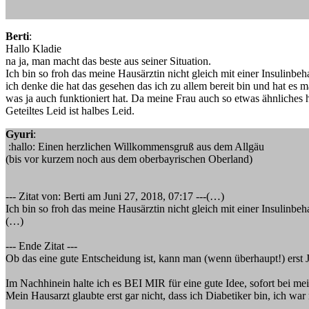
Berti
:
Hallo Kladie
na ja, man macht das beste aus seiner Situation.
Ich bin so froh das meine Hausärztin nicht gleich mit einer Insulinb
ich denke die hat das gesehen das ich zu allem bereit bin und hat es ma
was ja auch funktioniert hat. Da meine Frau auch so etwas ähnliches 
Geteiltes Leid ist halbes Leid.
Gyuri
:
:hallo: Einen herzlichen Willkommensgruß aus dem Allgäu
(bis vor kurzem noch aus dem oberbayrischen Oberland)
--- Zitat von: Berti am Juni 27, 2018, 07:17 ---(…)
Ich bin so froh das meine Hausärztin nicht gleich mit einer Insulinb
(…)
--- Ende Zitat ---
Ob das eine gute Entscheidung ist, kann man (wenn überhaupt!) erst J
Im Nachhinein halte ich es BEI MIR für eine gute Idee, sofort bei mei
Mein Hausarzt glaubte erst gar nicht, dass ich Diabetiker bin, ich w