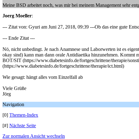
Meine BSD arbeitet noch, was mir bei meinem Management sehr entgeg
Joerg Moeller
:
--- Zitat von: Gyuri am Juni 27, 2018, 09:39 ---Ob das eine gute Ents
--- Ende Zitat ---
Nö, nicht unbedingt. Je nach Anamnese und Laborwerten ist es eigentl
okay sind) kann man dann orale Antidiaetika hinzunehmen. Kommt m
BOT/SIT (https://www.diabetesinfo.de/fortgeschrittene/therapie/sonsti
(https://www.diabetesinfo.de/fortgeschrittene/therapie/ict.html)
Wie gesagt: hängt alles vom Einzelfall ab
Viele Grüße
Jörg
Navigation
[0]
Themen-Index
[#]
Nächste Seite
Zur normalen Ansicht wechseln