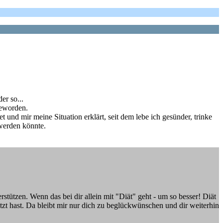
er so...
geworden.
t und mir meine Situation erklärt, seit dem lebe ich gesünder, trinke
werden könnte.
tützen. Wenn das bei dir allein mit "Diät" geht - um so besser! Diät
etzt hast. Da bleibt mir nur dich zu beglückwünschen und dir weiterhin