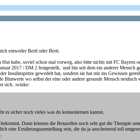
ich entweder Bertl oder Berti.
ut habe, soviel schon mal vorweg, also bitte nichts mit FC Bayern od
nuar 2017 / DM 2 festgestellt, und bin seit dem ein anderer Mensch 
 der Insulinspritze gewedelt hat, sondern sie hat mir ins Gewissen gerede
 Blutwerte wo selbst der eine oder andere gesunde Mensch neidisch 
st sich. :winke:
t es sicher noch vieles was du kennenlernen kannst.
bekommt. Dann können die Betazellen noch sehr gut die Therapie unters
ntlich eine Ernährungsumstellung sein, die du ja anscheinend toll umges
.