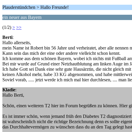
Plauderstündchen > Hallo Freunde!
ein neuer aus Bayern
(1/2)
>
>>
Berti
:
Hallo allerseits,
mein Name ist Robert bin 56 Jahre und verheiratet, aber alle nennen m
Kann sein das mich der eine oder andere vielleicht schon kennt.
Ich komme aus dem schönen Bayern, wobei ich nichts mit Fußball am H
Bei mir wurde auf Grund einer Netzhautblutung am linken Auge im Ja
Ich habe Gott sei Dank eine sehr gute Hausärztin, die nicht gleich mit
keinen Alkohol mehr, habe 33 KG abgenommen, und habe mittlerweile
Soviel vorab, ..... jetzt werde ich mich mal hier durchlesen, .... man lie
Kladie
:
Hallo Berti,
Schön, einen weiteren T2 hier im Forum begrüßen zu können. Hier gib
Es ist immer schön, wenn jemand früh den Diabetes T2 diagnostiziert 
ist wahrscheinlich nicht die richtige Bezeichnung denn es sollte eige
das Durchhaltevermögen zu wünschen dass du an den Tag gelegt hast