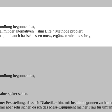
ehandlung begonnen hat,
l mit der alternativen " slim Life " Methode probiert,
hat, und auch basisch essen muss, ergänzen wir uns sehr gut.
ehandlung begonnen hat,
ahre später sehen.
ner Feststellung, dass ich Diabetiker bin, mit Insulin begonnen zu habe
ar mir aber sehr sicher, da ich das Mess-Equipment meiner Frau für um