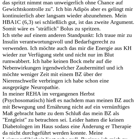
das spritzt nimmt man unweigerlich ohne Chance auf
Gewichtskontrolle zu". Ich bin Adipös aber es gelingt mir
kontinuierlich aber langsam wieder abzunehmen. Mein
HBA1C (6,3) sei schließlich gut, ist das zweite Argument.
Somit wäre es "sträflich" Bolus zu spritzen.
Ich stehe auf einem anderen Standpunkt: Ich traue mir zu
Insulin verantwortungsvoll und Bedarfsgerecht zu
verwenden. Ich möchte auch das mir die Energie aus KH
wieder zur Verfügung steht und nicht nur im Blut
rumwabbert. Ich habe keinen Bock mehr auf die
Nebenwirkungen irgendwelcher Zaubermittel und ich
möchte weniger Zeit mit einem BZ über der
Nierenschwelle verbringen ich habe schon eine
ausgeprägte Neuropathie.
In meiner REHA im vergangenen Herbst
(Psychosomatisch) hieß es nachdem man meinen BZ auch
mit Bewegung und Ernährung nicht auf ein vernünftiges
Maß gebracht hatte zu dem Schluß das mein BZ als
"Entgleist" zu betrachten sei. Leider hatten die keinen
Diabetologen im Haus sodass eine Änderung er Therapie
da nicht durchgeführt werden konnte. Meine