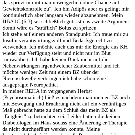
das spritzt nimmt man unweigerlich ohne Chance auf
Gewichtskontrolle zu". Ich bin Adipös aber es gelingt mir
kontinuierlich aber langsam wieder abzunehmen. Mein
HBA1C (6,3) sei schließlich gut, ist das zweite Argument.
Somit wäre es "sträflich" Bolus zu spritzen.
Ich stehe auf einem anderen Standpunkt: Ich traue mir zu
Insulin verantwortungsvoll und Bedarfsgerecht zu
verwenden. Ich möchte auch das mir die Energie aus KH
wieder zur Verfügung steht und nicht nur im Blut
rumwabbert. Ich habe keinen Bock mehr auf die
Nebenwirkungen irgendwelcher Zaubermittel und ich
möchte weniger Zeit mit einem BZ über der
Nierenschwelle verbringen ich habe schon eine
ausgeprägte Neuropathie.
In meiner REHA im vergangenen Herbst
(Psychosomatisch) hieß es nachdem man meinen BZ auch
mit Bewegung und Ernährung nicht auf ein vernünftiges
Maß gebracht hatte zu dem Schluß das mein BZ als
"Entgleist" zu betrachten sei. Leider hatten die keinen
Diabetologen im Haus sodass eine Änderung er Therapie
da nicht durchgeführt werden konnte. Meine