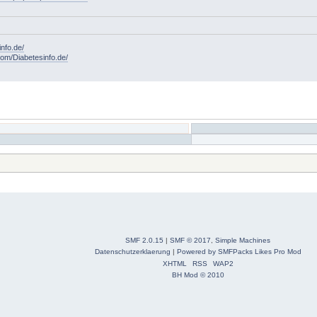
info.de/
om/Diabetesinfo.de/
SMF 2.0.15
|
SMF © 2017
,
Simple Machines
Datenschutzerklaerung
|
Powered by SMFPacks Likes Pro Mod
XHTML
RSS
WAP2
BH Mod © 2010