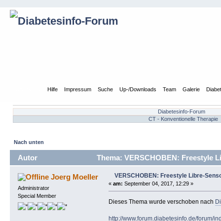
Übersicht
Hilfe
Impressum
Suche
Up-/Downloads
Team
Galerie
Diabe
Diabetesinfo-Forum
CT - Konventionelle Therapie
Nach unten
Autor
Thema: VERSCHOBEN: Freestyle Libre
VERSCHOBEN: Freestyle Libre-Sensor f
Joerg Moeller
«
am:
September 04, 2017, 12:29 »
Administrator
Special Member
Dieses Thema wurde verschoben nach
Di
http://www.forum.diabetesinfo.de/forum/i