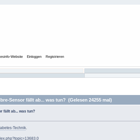
tesinfo-Website
Einloggen
Registrieren
-Sensor fällt ab... was tun? (Gelesen 24255 mal)
ällt ab... was tun?
abetes-Technik
.
ndex.php?topic=13683.0