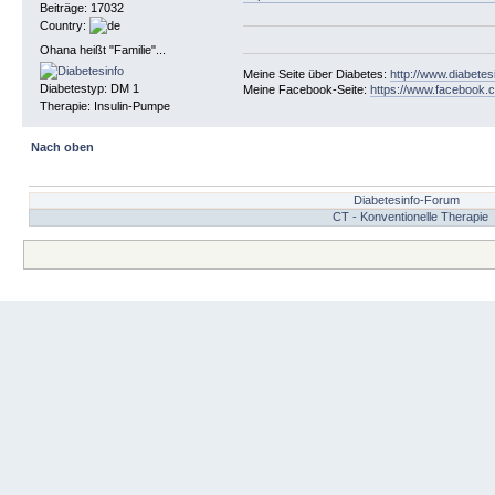
Beiträge: 17032
Country:
Ohana heißt "Familie"...
Meine Seite über Diabetes:
http://www.diabetes
Diabetestyp: DM 1
Meine Facebook-Seite:
https://www.facebook.c
Therapie: Insulin-Pumpe
Nach oben
Diabetesinfo-Forum
CT - Konventionelle Therapie