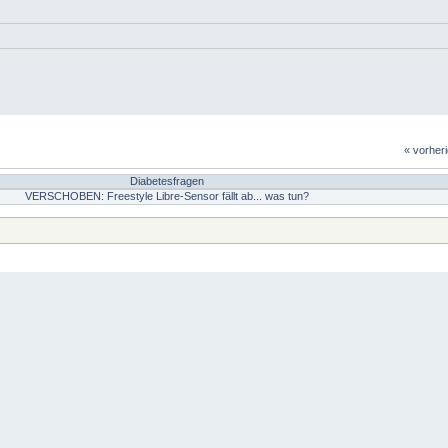
« vorher
Diabetesfragen
VERSCHOBEN: Freestyle Libre-Sensor fällt ab... was tun?