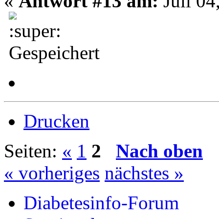
«
Antwort #13 am:
Juli 04
Gespeichert
Drucken
Seiten:
«
1
2
Nach oben
« vorheriges
nächstes »
Diabetesinfo-Forum