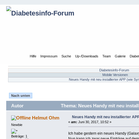
Übersicht
Hilfe
Impressum
Suche
Up-/Downloads
Team
Galerie
Diabe
Diabetesinfo-Forum
Mobile Versionen
Neues Handy mit neu installierter APP (wie Sy
Nach unten
Autor
Thema: Neues Handy mit neu install
Neues Handy mit neu installierter AP
Helmut Ohm
«
am:
Juni 30, 2017, 10:52 »
Newbie
Ich habe gestern ein neues Handy (Galaxy
Beiträge: 1
Nun kann ich zwar neue Einträge auf dem