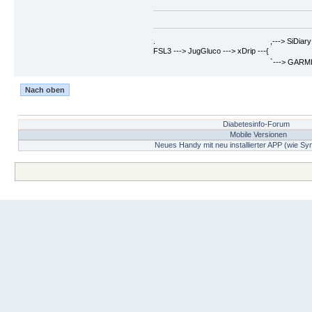
. ,---> SiDiary ==> Berich
FSL3 ---> JugGluco ---> xDrip ---{
`---> GARMIN Fenix6PRO ==>
Nach oben
Diabetesinfo-Forum
Mobile Versionen
Neues Handy mit neu installierter APP (wie Sy