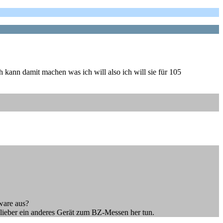
 kann damit machen was ich will also ich will sie für 105
ware aus?
 lieber ein anderes Gerät zum BZ-Messen her tun.