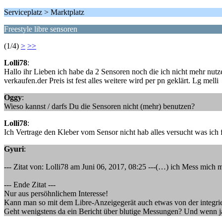
Serviceplatz > Marktplatz
Freestyle libre sensoren
(1/4)
>
>>
Lolli78
:
Hallo ihr Lieben ich habe da 2 Sensoren noch die ich nicht mehr nutz
verkaufen.der Preis ist fest alles weitere wird per pn geklärt. Lg melli
Oggy
:
Wieso kannst / darfs Du die Sensoren nicht (mehr) benutzen?
Lolli78
:
Ich Vertrage den Kleber vom Sensor nicht hab alles versucht was ich
Gyuri
:
--- Zitat von: Lolli78 am Juni 06, 2017, 08:25 ---(…) ich Mess mich 
--- Ende Zitat ---
Nur aus persöhnlichem Interesse!
Kann man so mit dem Libre-Anzeigegerät auch etwas von der integrie
Geht wenigstens da ein Bericht über blutige Messungen? Und wenn ja