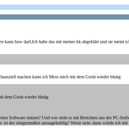
en kann bzw darf,Ich habe das mit meiner kk abgeklärt und sie meint ich
 finanziell machen kann ich Mess mich mit dem Gerät wieder blutig
mit dem Gerät wieder blutig
rten Software nutzen? Und wie sieht es mit Berichten aus der PC-Soft
: ist der einigermaßen aussagekräftig? Wenn nein: dann würde ich mir