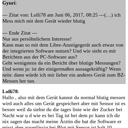
Gyuri
:
--- Zitat von: Lolli78 am Juni 06, 2017, 08:25 ---(…) ich
Mess mich mit dem Gerät wieder blutig
--- Ende Zitat ---
Nur aus persöhnlichem Interesse!
Kann man so mit dem Libre-Anzeigegerät auch etwas von
der integrierten Software nutzen? Und wie sieht es mit
Berichten aus der PC-Software aus?
Geht wenigstens da ein Bericht über blutige Messungen?
Und wenn ja: ist der einigermaßen aussagekräftig? Wenn
nein: dann würde ich mir lieber ein anderes Gerät zum BZ-
Messen her tun.
Lolli78
:
Hallo , also mit dem Gerät kannst du normal blutig messen
wird auch alles um Gerät gespeichert aber mit Sensor ist es
besser weil da siehst du die tages linie wie der Zucker bei
Nacht war u d wie es bei Tag ist bei dem pc kann ich dir
nix sagen das macht meine Ärztin die hat die Software er
misst aber zuverlässig bei Blut mit Sensor ist halt 10