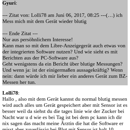
Gyuri
:
--- Zitat von: Lolli78 am Juni 06, 2017, 08:25 ---(…) ich
Mess mich mit dem Gerät wieder blutig
--- Ende Zitat ---
Nur aus persöhnlichem Interesse!
Kann man so mit dem Libre-Anzeigegerät auch etwas von
der integrierten Software nutzen? Und wie sieht es mit
Berichten aus der PC-Software aus?
Geht wenigstens da ein Bericht über blutige Messungen?
Und wenn ja: ist der einigermaßen aussagekräftig? Wenn
nein: dann würde ich mir lieber ein anderes Gerät zum BZ-
Messen her tun.
Lolli78
:
Hallo , also mit dem Gerät kannst du normal blutig messen
wird auch alles um Gerät gespeichert aber mit Sensor ist es
besser weil da siehst du die tages linie wie der Zucker bei
Nacht war u d wie es bei Tag ist bei dem pc kann ich dir
nix sagen das macht meine Ärztin die hat die Software er
misst aber zuverlässig bei Blut mit Sensor ist halt 10