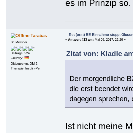
es im Prinzip so.
Re: (erst) BE-Einnahme stoppt Gluco
Tarabas
«
Antwort #13 am:
Mai 08, 2017, 22:26 »
Sr. Member
Zitat von: Kladie am
Beiträge: 524
Country:
Diabetestyp: DM 2
Therapie: Insulin-Pen
Der morgendliche BZ 
die erst beendet wi
dagegen sprechen, d
Ist nicht meine 