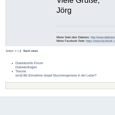
Viele Grüße,
Jörg
Meine Seite über Diabetes:
http://www.diabetes
Meine Facebook-Seite:
https://www.facebook.c
Seiten:
«
1
2
Nach oben
Diabetesinfo-Forum
Diabetesfragen
Theorie
(erst) BE-Einnahme stoppt Gluconeogenese in der Leber?