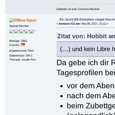
Diabetes ist kein Zuckerschlecken
Re: (erst) BE-Einnahme stoppt Gluco
Gyuri
«
Antwort #11 am:
Mai 08, 2017, 21:11 »
Special Member
Zitat von: Hobbit a
Beiträge: 3862
Country:
(…) und kein Libre h
angebissenes Obst
Diabetestyp: DM 2
Da gebe ich dir R
Therapie: Insulin-Pen
Tagesprofilen be
vor dem Abe
nach dem Ab
beim Zubettg