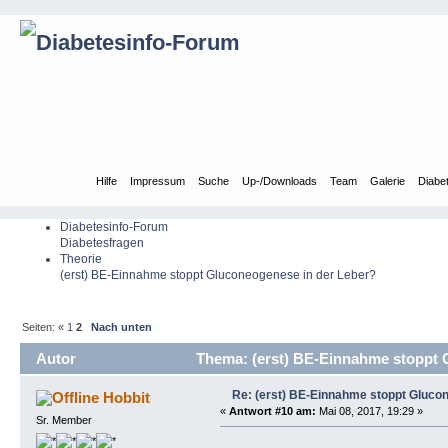
Übersicht
Hilfe
Impressum
Suche
Up-/Downloads
Team
Galerie
Diabe
Diabetesinfo-Forum
Diabetesfragen
Theorie
(erst) BE-Einnahme stoppt Gluconeogenese in der Leber?
Seiten:
«
1
2
Nach unten
Autor
Thema: (erst) BE-Einnahme stoppt 
Re: (erst) BE-Einnahme stoppt Gluco
Hobbit
«
Antwort #10 am:
Mai 08, 2017, 19:29 »
Sr. Member