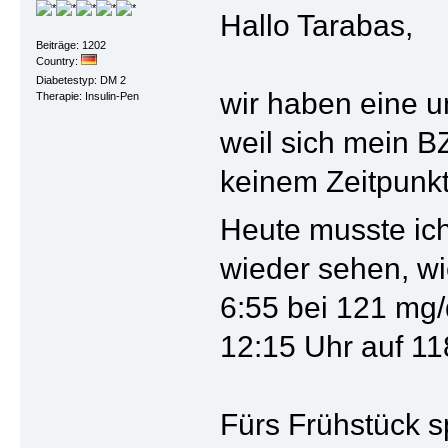
Hallo Tarabas,
Beiträge: 1202
Country:
Diabetestyp: DM 2
wir haben eine u
Therapie: Insulin-Pen
weil sich mein BZ
keinem Zeitpunk
Heute musste ic
wieder sehen, wi
6:55 bei 121 mg/
12:15 Uhr auf 118
Fürs Frühstück s