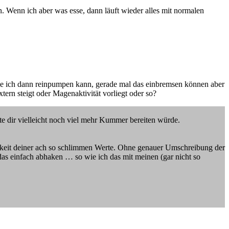
. Wenn ich aber was esse, dann läuft wieder alles mit normalen
die ich dann reinpumpen kann, gerade mal das einbremsen können aber
rn steigt oder Magenaktivität vorliegt oder so?
e dir vielleicht noch viel mehr Kummer bereiten würde.
figkeit deiner ach so schlimmen Werte. Ohne genauer Umschreibung der
as einfach abhaken … so wie ich das mit meinen (gar nicht so