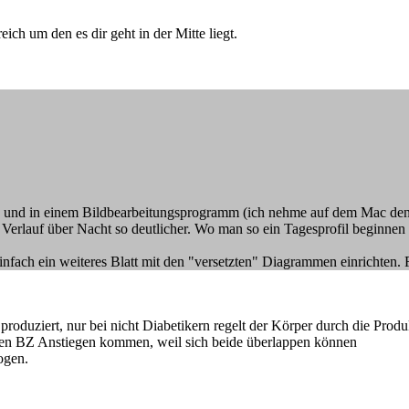
eich um den es dir geht in der Mitte liegt.
en und in einem Bildbearbeitungsprogramm (ich nehme auf dem Mac de
 Verlauf über Nacht so deutlicher. Wo man so ein Tagesprofil beginnen l
nfach ein weiteres Blatt mit den "versetzten" Diagrammen einrichten. Fü
roduziert, nur bei nicht Diabetikern regelt der Körper durch die Pro
en BZ Anstiegen kommen, weil sich beide überlappen können
ogen.