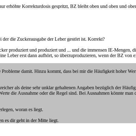
r erhöhte Korrekturdosis gespritzt, BZ bleibt oben und oben und oben
 der die Zuckerausgabe der Leber gestört ist. Korrekt?
cker produziert und produziert und ... und die immensen IE-Mengen, 
 Leber erst dann aufhört, so überzuproduzieren, wenn der BZ von exte
 Probleme damit. Hinzu kommt, dass bei mir die Häufigkeit hoher Wert
ssreicher als deine sehr unklar gehaltenen Angaben bezüglich der Häu
n Werte die Ausnahme oder die Regel sind. Bei Ausnahmen könnte man d
legen, woran es liegt.
es dir geht in der Mitte liegt.