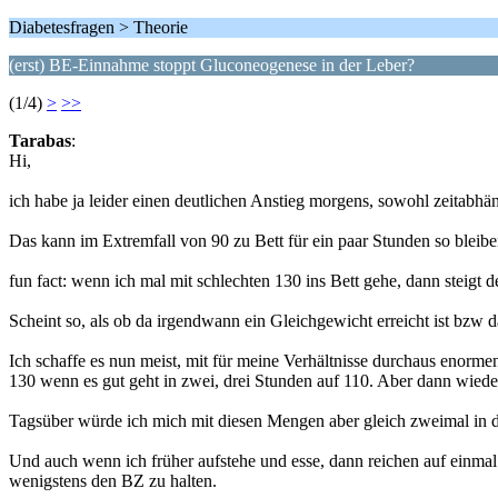
Diabetesfragen > Theorie
(erst) BE-Einnahme stoppt Gluconeogenese in der Leber?
(1/4)
>
>>
Tarabas
:
Hi,
ich habe ja leider einen deutlichen Anstieg morgens, sowohl zeitab
Das kann im Extremfall von 90 zu Bett für ein paar Stunden so blei
fun fact: wenn ich mal mit schlechten 130 ins Bett gehe, dann steigt 
Scheint so, als ob da irgendwann ein Gleichgewicht erreicht ist bzw da
Ich schaffe es nun meist, mit für meine Verhältnisse durchaus enorm
130 wenn es gut geht in zwei, drei Stunden auf 110. Aber dann wiede
Tagsüber würde ich mich mit diesen Mengen aber gleich zweimal in d
Und auch wenn ich früher aufstehe und esse, dann reichen auf einmal 
wenigstens den BZ zu halten.