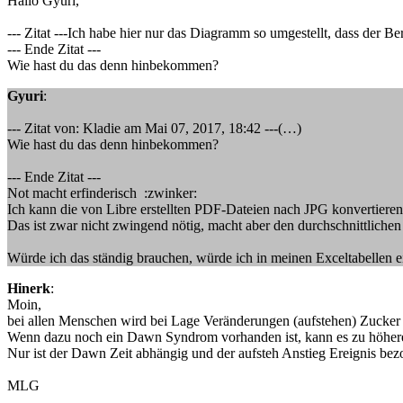
Hallo Gyuri,
--- Zitat ---Ich habe hier nur das Diagramm so umgestellt, dass der Ber
--- Ende Zitat ---
Wie hast du das denn hinbekommen?
Gyuri
:
--- Zitat von: Kladie am Mai 07, 2017, 18:42 ---(…)
Wie hast du das denn hinbekommen?
--- Ende Zitat ---
Not macht erfinderisch :zwinker:
Ich kann die von Libre erstellten PDF-Dateien nach JPG konvertier
Das ist zwar nicht zwingend nötig, macht aber den durchschnittlichen
Würde ich das ständig brauchen, würde ich in meinen Exceltabellen ei
Hinerk
:
Moin,
bei allen Menschen wird bei Lage Veränderungen (aufstehen) Zucker p
Wenn dazu noch ein Dawn Syndrom vorhanden ist, kann es zu höher
Nur ist der Dawn Zeit abhängig und der aufsteh Anstieg Ereignis bez
MLG