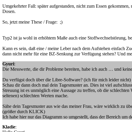
Umgekehrter Fall: später aufgestanden, nicht zum Essen gekommen, nu
Dosen.
So, jetzt meine These / Frage: ;)
Typ2 ist ja wohl in erhöhtem Maße auch eine Stoffwechselstörung, bei
Kann es sein, daß eine / meine Leber nach dem Aufstehen einfach Zu
dann nicht mehr für eine BZ-Senkung zur Verfügung stehen? Und meine
Gyuri
:
Die Messwerte, die dir Probleme bereiten, habe ich auch … und keine
Du verfügst doch über die Libre-Software? (ich für mich leider nicht)
Schau dir dann doch mal dein Tagesmuster an. Dies ist viel aufschlu
Streuung ist es unmöglich eine Aussage zu treffen, ob die schlechte
seltenen) schlechten Werten mache.
Sähe dein Tagesmuster aus wie das meiner Frau, wäre wirklich zu über
(größer durch KLICK)
Ich habe hier nur das Diagramm so umgestellt, dass der Bereich um den 
Kladie
: