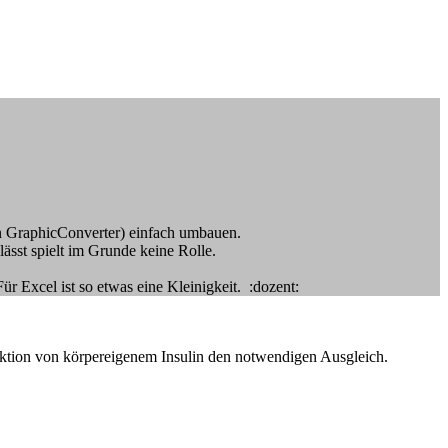
n GraphicConverter) einfach umbauen.
ässt spielt im Grunde keine Rolle.
r Excel ist so etwas eine Kleinigkeit. :dozent:
duktion von körpereigenem Insulin den notwendigen Ausgleich.