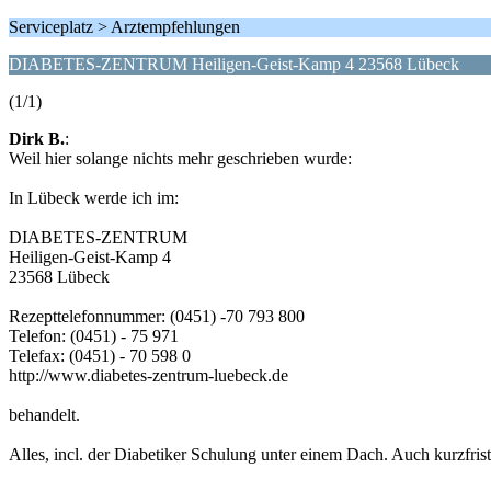
Serviceplatz > Arztempfehlungen
DIABETES-ZENTRUM Heiligen-Geist-Kamp 4 23568 Lübeck
(1/1)
Dirk B.
:
Weil hier solange nichts mehr geschrieben wurde:
In Lübeck werde ich im:
DIABETES-ZENTRUM
Heiligen-Geist-Kamp 4
23568 Lübeck
Rezepttelefonnummer: (0451) -70 793 800
Telefon: (0451) - 75 971
Telefax: (0451) - 70 598 0
http://www.diabetes-zentrum-luebeck.de
behandelt.
Alles, incl. der Diabetiker Schulung unter einem Dach. Auch kurzfri