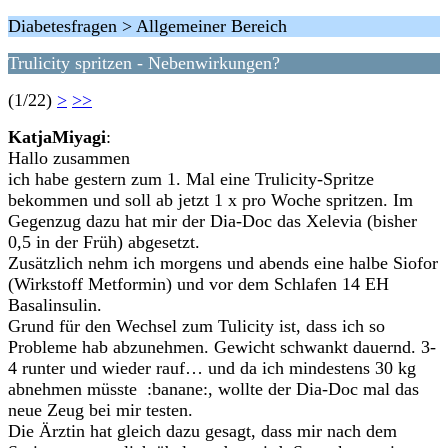
Diabetesfragen > Allgemeiner Bereich
Trulicity spritzen - Nebenwirkungen?
(1/22)
>
>>
KatjaMiyagi
:
Hallo zusammen
ich habe gestern zum 1. Mal eine Trulicity-Spritze
bekommen und soll ab jetzt 1 x pro Woche spritzen. Im
Gegenzug dazu hat mir der Dia-Doc das Xelevia (bisher
0,5 in der Früh) abgesetzt.
Zusätzlich nehm ich morgens und abends eine halbe Siofor
(Wirkstoff Metformin) und vor dem Schlafen 14 EH
Basalinsulin.
Grund für den Wechsel zum Tulicity ist, dass ich so
Probleme hab abzunehmen. Gewicht schwankt dauernd. 3-
4 runter und wieder rauf… und da ich mindestens 30 kg
abnehmen müsste :banane:, wollte der Dia-Doc mal das
neue Zeug bei mir testen.
Die Ärztin hat gleich dazu gesagt, dass mir nach dem